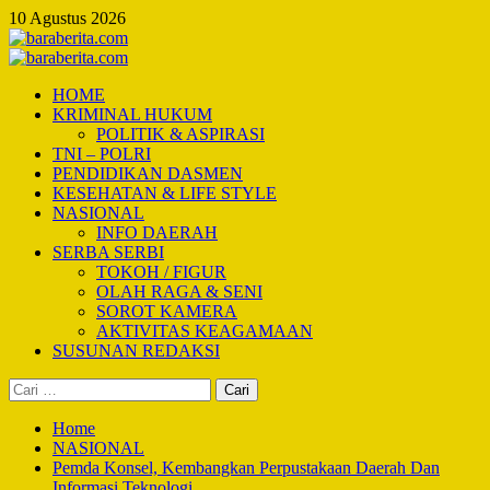
Skip
10 Agustus 2026
to
content
Primary
Menu
HOME
KRIMINAL HUKUM
POLITIK & ASPIRASI
TNI – POLRI
PENDIDIKAN DASMEN
KESEHATAN & LIFE STYLE
NASIONAL
INFO DAERAH
SERBA SERBI
TOKOH / FIGUR
OLAH RAGA & SENI
SOROT KAMERA
AKTIVITAS KEAGAMAAN
SUSUNAN REDAKSI
Cari
untuk:
Home
NASIONAL
Pemda Konsel, Kembangkan Perpustakaan Daerah Dan
Informasi Teknologi