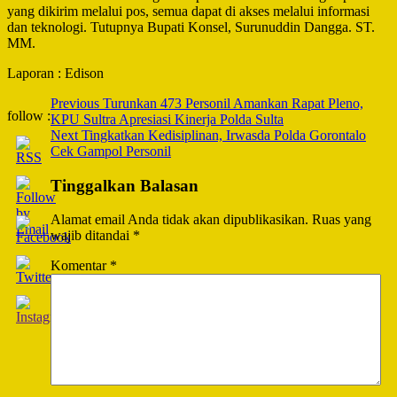
yang dikirim melalui pos, semua dapat di akses melalui informasi
dan teknologi. Tutupnya Bupati Konsel, Surunuddin Dangga. ST.
MM.
Laporan : Edison
Post
Previous
Turunkan 473 Personil Amankan Rapat Pleno,
follow :
KPU Sultra Apresiasi Kinerja Polda Sulta
Navigation
Next
Tingkatkan Kedisiplinan, Irwasda Polda Gorontalo
Cek Gampol Personil
Tinggalkan Balasan
Alamat email Anda tidak akan dipublikasikan.
Ruas yang
wajib ditandai
*
Komentar
*