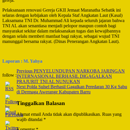
gereja.
Pelaksanaan renovasi Gereja GKII Jemaat Maranatha Sebatik ini
selaras dengan kebijakan oleh Kepala Staf Angkatan Laut (Kasal)
Laksamana TNI Dr. Muhammad Ali kepada seluruh jajaran bahwa
TNI AL akan senantiasa menjadi pelopor maupun contoh bagi
masyarakat sekitar dalam melaksanakan tugas dan kewajibannya
dengan selalu memberi manfaat bagi rakyat, sebagai wujud TNI
manunggal bersama rakyat. (Dinas Penerangan Angkatan Laut).
Laporan : M. Yahya
Post
Previous
PENYELUNDUPAN NARKOBA JARINGAN
follow :
INTERNASIONAL BERHASIL DIGAGALKAN
Navigation
PRAJURIT TNI AL NUNUKAN
Next
Polda Sulsel Berhasil Gagalkan Peredaran 30 Kg Sabu
di Dermaga Awerange Kabupaten Barru
Tinggalkan Balasan
Alamat email Anda tidak akan dipublikasikan.
Ruas yang
wajib ditandai
*
Komentar
*