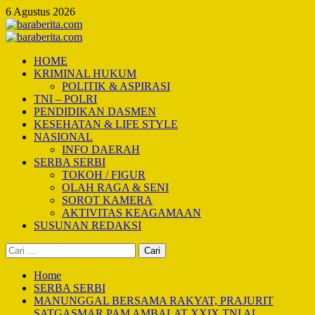
Skip
6 Agustus 2026
to
content
Primary
Menu
HOME
KRIMINAL HUKUM
POLITIK & ASPIRASI
TNI – POLRI
PENDIDIKAN DASMEN
KESEHATAN & LIFE STYLE
NASIONAL
INFO DAERAH
SERBA SERBI
TOKOH / FIGUR
OLAH RAGA & SENI
SOROT KAMERA
AKTIVITAS KEAGAMAAN
SUSUNAN REDAKSI
Cari
untuk:
Home
SERBA SERBI
MANUNGGAL BERSAMA RAKYAT, PRAJURIT
SATGASMAR PAM AMBALAT XXIX TNI AL