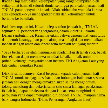
Ibadah Haji merupakan kesempatan yang sangat diimpikan oleh
setiap umat Islam di seluruh dunia, sehingga para calon jemaah haji
TNI AL patut bersyukur kepada Allah subhanahu wata’ala karena
atas kehendak-Nya mendapatkan rizki dan kehormatan untuk
bertamu ke baitullah.
Pada kesempatan ini, Kasal melepas calon jemaah haji TNI AL
sejumlah 36 personel yang tergabung dalam kloter 56 Jakarta.
Dalam sambutannya, Kasal meyakini bahwa dengan niat yang tulus
dan penuh kesungguhan para calon jemaah haji dapat menunaikan
ibadah dengan aman dan lancar serta menjadi haji yang mabrur.
“Saya berharap setelah menunaikan Ibadah Haji di tanah suci, bapak
ibu sekalian dapat membawa manfaat kebaikan, baik untuk diri
pribadi keluarga, masyarakat dan institusi TNI Angkatan Laut yang
kita cintai”, pungkas Kasal.
Diakhir sambutannya, Kasal berpesan kepada calon jemaah haji
TNI AL untuk menjaga kesehatan dan hubungan baik antar sesama
jemaah haji dengan mengutamakan sikap saling menghormati,
tolong-menolong dan bekerja sama satu sama lain agar pelaksanaan
ibadah haji dapat terlaksana dengan lancar, serta menghindari
perbuatan yang dapat merugikan diri pribadi TNI AL maupun nama
baik bangsa Indonesia. (Dinas Penerangan Angkatan Laut).