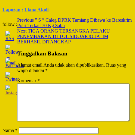
Laporan : Liana Akoli
Post
Previous
” S ” Caleg DPRK Tamiang Dibawa ke Bareskrim
follow :
Polri Terkait 70 Kg Sabu
Navigation
Next
TIGA ORANG TERSANGKA PELAKU
PENEMBAKAN DI TOL SIDOARJO JATIM
BERHASIL DITANGKAP
Tinggalkan Balasan
Alamat email Anda tidak akan dipublikasikan.
Ruas yang
wajib ditandai
*
Komentar
*
Nama
*