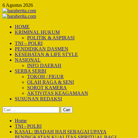
Skip
6 Agustus 2026
to
content
Primary
Menu
HOME
KRIMINAL HUKUM
POLITIK & ASPIRASI
TNI – POLRI
PENDIDIKAN DASMEN
KESEHATAN & LIFE STYLE
NASIONAL
INFO DAERAH
SERBA SERBI
TOKOH / FIGUR
OLAH RAGA & SENI
SOROT KAMERA
AKTIVITAS KEAGAMAAN
SUSUNAN REDAKSI
Cari
untuk:
Home
TNI - POLRI
KASAL: IBADAH HAJI SEBAGAI UPAYA
PENINGKATAN KUALITAS SPIRITUAL BAGI