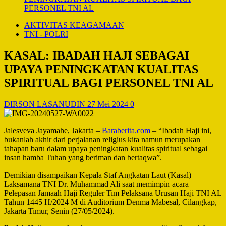
PERSONEL TNI AL
AKTIVITAS KEAGAMAAN
TNI - POLRI
KASAL: IBADAH HAJI SEBAGAI
UPAYA PENINGKATAN KUALITAS
SPIRITUAL BAGI PERSONEL TNI AL
DIRSON LASANUDIN
27 Mei 2024
0
Jalesveva Jayamahe, Jakarta –
Baraberita.com
– “Ibadah Haji ini,
bukanlah akhir dari perjalanan religius kita namun merupakan
tahapan baru dalam upaya peningkatan kualitas spiritual sebagai
insan hamba Tuhan yang beriman dan bertaqwa”.
Demikian disampaikan Kepala Staf Angkatan Laut (Kasal)
Laksamana TNI Dr. Muhammad Ali saat memimpin acara
Pelepasan Jamaah Haji Reguler Tim Pelaksana Urusan Haji TNI AL
Tahun 1445 H/2024 M di Auditorium Denma Mabesal, Cilangkap,
Jakarta Timur, Senin (27/05/2024).