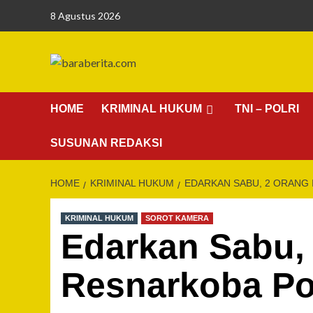
Skip
8 Agustus 2026
to
content
HOME
KRIMINAL HUKUM
TNI – POLRI
SUSUNAN REDAKSI
HOME
KRIMINAL HUKUM
EDARKAN SABU, 2 ORANG 
KRIMINAL HUKUM
SOROT KAMERA
Edarkan Sabu, 
Resnarkoba Po