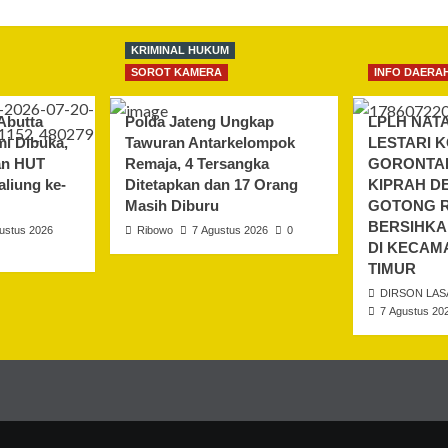
KRIMINAL HUKUM
SOROT KAMERA
INFO DAERA
Abutta
Polda Jateng Ungkap
LPLH NAT
i Dibuka,
Tawuran Antarkelompok
LESTARI 
an HUT
Remaja, 4 Tersangka
GORONTAL
liung ke-
Ditetapkan dan 17 Orang
KIPRAH D
Masih Diburu
GOTONG 
BERSIHKA
ustus 2026
Ribowo
7 Agustus 2026
0
DI KECAM
TIMUR
DIRSON LAS
7 Agustus 20