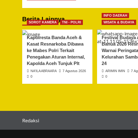
INFO DAERAH
Berita Lainnya
SOROT KAMERA
TNI - POLRI
WISATA & BUDAYA
Kapolresta Banda Aceh &
Festival Budaya 
Kasat Resnarkoba Dibawa
Banua 2026 Resm
ke Mabes Polri Terkait
Warnai Peringat
Penegakan Aturan Internal,
Kelurahan Samba
Kapolda Aceh Tunjuk Plt
24
NA'ILA ABRAARA
7 Agustus 2026
ARIMIN IMIN
7 Ag
0
0
Redaksi