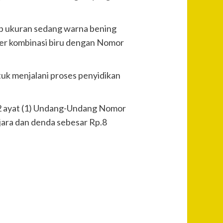
lip ukuran sedang warna bening
lver kombinasi biru dengan Nomor
tuk menjalani proses penyidikan
 132 ayat (1) Undang-Undang Nomor
ara dan denda sebesar Rp.8
Post
Previous
Dua
Navigation
Anggota