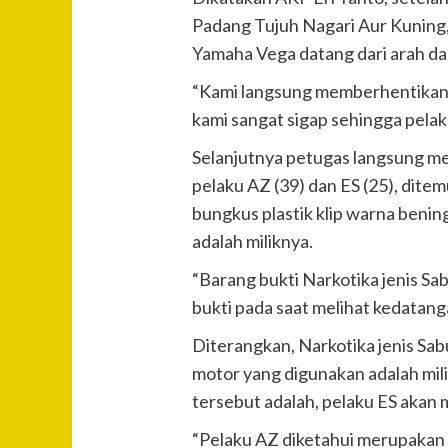
Padang Tujuh Nagari Aur Kuning
Yamaha Vega datang dari arah d
“Kami langsung memberhentikan s
kami sangat sigap sehingga pelak
Selanjutnya petugas langsung m
pelaku AZ (39) dan ES (25), dite
bungkus plastik klip warna benin
adalah miliknya.
“Barang bukti Narkotika jenis S
bukti pada saat melihat kedatan
Diterangkan, Narkotika jenis Sa
motor yang digunakan adalah mili
tersebut adalah, pelaku ES akan
“Pelaku AZ diketahui merupakan r