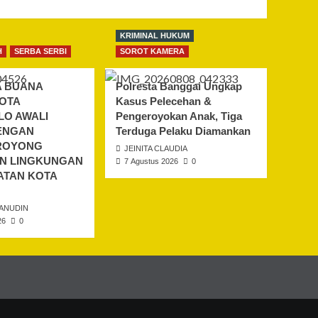
KRIMINAL HUKUM
H
SERBA SERBI
SOROT KAMERA
A BUANA
Polresta Banggai Ungkap
KOTA
Kasus Pelecehan &
O AWALI
Pengeroyokan Anak, Tiga
ENGAN
Terduga Pelaku Diamankan
ROYONG
JEINITA CLAUDIA
N LINGKUNGAN
7 Agustus 2026
0
ATAN KOTA
ANUDIN
26
0