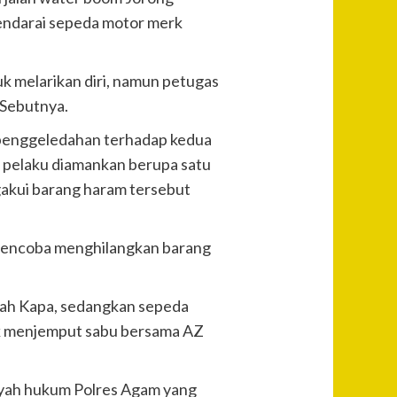
endarai sepeda motor merk
k melarikan diri, namun petugas
 Sebutnya.
 penggeledahan terhadap kedua
a pelaku diamankan berupa satu
ngakui barang haram tersebut
n mencoba menghilangkan barang
erah Kapa, sedangkan sepeda
ntuk menjemput sabu bersama AZ
ilayah hukum Polres Agam yang