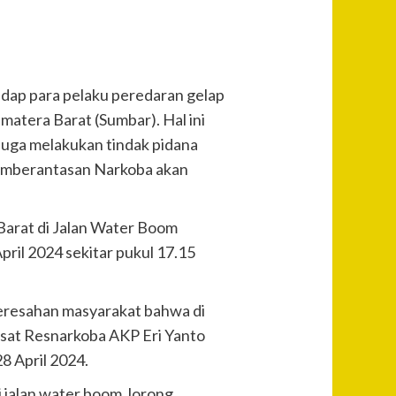
ap para pelaku peredaran gelap
matera Barat (Sumbar). Hal ini
iduga melakukan tindak pidana
pemberantasan Narkoba akan
Barat di Jalan Water Boom
ril 2024 sekitar pukul 17.15
keresahan masyarakat bahwa di
Kasat Resnarkoba AKP Eri Yanto
8 April 2024.
i jalan water boom Jorong