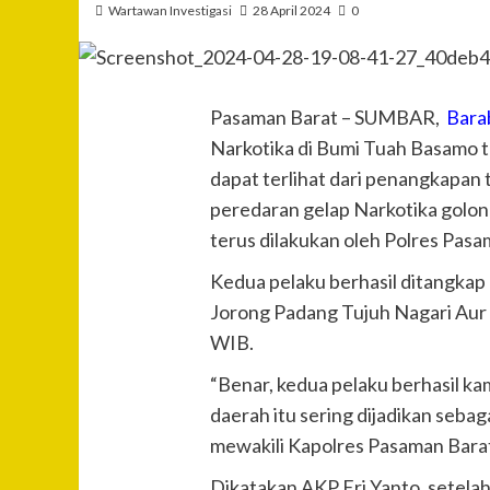
Wartawan Investigasi
28 April 2024
0
Pasaman Barat – SUMBAR,
Bara
Narkotika di Bumi Tuah Basamo te
dapat terlihat dari penangkapan 
peredaran gelap Narkotika golo
terus dilakukan oleh Polres Pasa
Kedua pelaku berhasil ditangkap
Jorong Padang Tujuh Nagari Aur 
WIB.
“Benar, kedua pelaku berhasil k
daerah itu sering dijadikan seba
mewakili Kapolres Pasaman Barat
Dikatakan AKP Eri Yanto, setelah