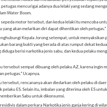
, petugas mencurigai adanya dua lelaki yang sedang meng
alam Water Boom.
epeda motor tersebut, dan kedua lelaki itu mencoba untu
u yang akan melarikan diri dapat dihentikan oleh petugas.”
enghubungi Kepala Jorong setempat, untuk menyaksikan
mukan barang bukti yang berada di atas rumput dekat kedu
g diduga berisi narkotika jenis sabu, dan kedua pelaku me
abu tersebut sempat dibuang oleh pelaku AZ, karena ingi
gan petugas.” Ucapnya.
bu tersebut, rencananya akan diedarkan oleh pelaku di da
k pelaku ES. Selain itu, imbalan yang diterima oleh ES u
 memberikan Sabu untuk dikonsumsi.
esidivis dalam perkara Narkotika jenis ganja kering di w