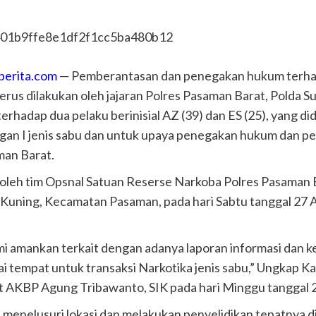
berita.com
— Pemberantasan dan penegakan hukum terhad
rus dilakukan oleh jajaran Polres Pasaman Barat, Polda Su
terhadap dua pelaku berinisial AZ (39) dan ES (25), yang d
ngan I jenis sabu dan untuk upaya penegakan hukum dan 
man Barat.
 oleh tim Opsnal Satuan Reserse Narkoba Polres Pasaman 
Kuning, Kecamatan Pasaman, pada hari Sabtu tanggal 27 Ap
ami amankan terkait dengan adanya laporan informasi dan 
gai tempat untuk transaksi Narkotika jenis sabu,” Ungkap 
 AKBP Agung Tribawanto, SIK pada hari Minggu tanggal 2
 menelusuri lokasi dan melakukan penyelidikan tepatnya d