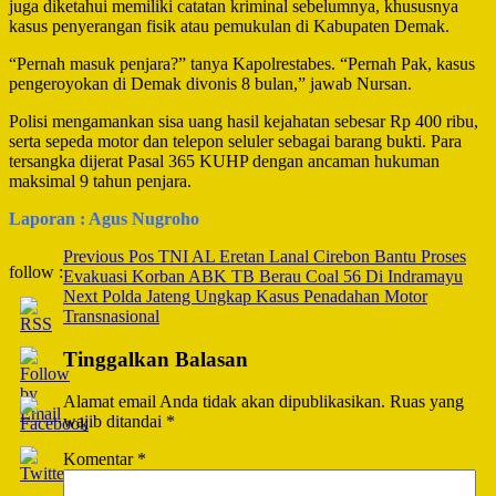
juga diketahui memiliki catatan kriminal sebelumnya, khususnya
kasus penyerangan fisik atau pemukulan di Kabupaten Demak.
“Pernah masuk penjara?” tanya Kapolrestabes. “Pernah Pak, kasus
pengeroyokan di Demak divonis 8 bulan,” jawab Nursan.
Polisi mengamankan sisa uang hasil kejahatan sebesar Rp 400 ribu,
serta sepeda motor dan telepon seluler sebagai barang bukti. Para
tersangka dijerat Pasal 365 KUHP dengan ancaman hukuman
maksimal 9 tahun penjara.
Laporan : Agus Nugroho
Post
Previous
Pos TNI AL Eretan Lanal Cirebon Bantu Proses
follow :
Evakuasi Korban ABK TB Berau Coal 56 Di Indramayu
Navigation
Next
Polda Jateng Ungkap Kasus Penadahan Motor
Transnasional
Tinggalkan Balasan
Alamat email Anda tidak akan dipublikasikan.
Ruas yang
wajib ditandai
*
Komentar
*