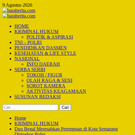
Skip
9 Agustus 2026
to
content
Primary
Menu
HOME
KRIMINAL HUKUM
POLITIK & ASPIRASI
TNI – POLRI
PENDIDIKAN DASMEN
KESEHATAN & LIFE STYLE
NASIONAL
INFO DAERAH
SERBA SERBI
TOKOH / FIGUR
OLAH RAGA & SENI
SOROT KAMERA
AKTIVITAS KEAGAMAAN
SUSUNAN REDAKSI
Cari
untuk:
Home
KRIMINAL HUKUM
Duo Begal Meresahkan Perempuan di Kota Semarang
Diringkus Polisi