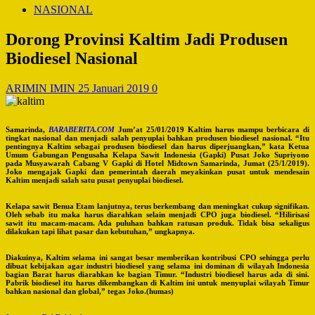
NASIONAL
Dorong Provinsi Kaltim Jadi Produsen
Biodiesel Nasional
ARIMIN IMIN
25 Januari 2019
0
Samarinda,
BARABERITA.COM
Jum’at 25/01/2019 Kaltim harus mampu berbicara di
tingkat nasional dan menjadi salah penyuplai bahkan produsen biodiesel nasional. “Itu
pentingnya Kaltim sebagai produsen biodiesel dan harus diperjuangkan,” kata Ketua
Umum Gabungan Pengusaha Kelapa Sawit Indonesia (Gapki) Pusat Joko Supriyono
pada Musyawarah Cabang V Gapki di Hotel Midtown Samarinda, Jumat (25/1/2019).
Joko mengajak Gapki dan pemerintah daerah meyakinkan pusat untuk mendesain
Kaltim menjadi salah satu pusat penyuplai biodiesel.
Kelapa sawit Benua Etam lanjutnya, terus berkembang dan meningkat cukup signifikan.
Oleh sebab itu maka harus diarahkan selain menjadi CPO juga biodiesel. “Hilirisasi
sawit itu macam-macam. Ada puluhan bahkan ratusan produk. Tidak bisa sekaligus
dilakukan tapi lihat pasar dan kebutuhan,” ungkapnya.
Diakuinya, Kaltim selama ini sangat besar memberikan kontribusi CPO sehingga perlu
dibuat kebijakan agar industri biodiesel yang selama ini dominan di wilayah Indonesia
bagian Barat harus diarahkan ke bagian Timur. “Industri biodiesel harus ada di sini.
Pabrik biodiesel itu harus dikembangkan di Kaltim ini untuk menyuplai wilayah Timur
bahkan nasional dan global,” tegas Joko.(humas)