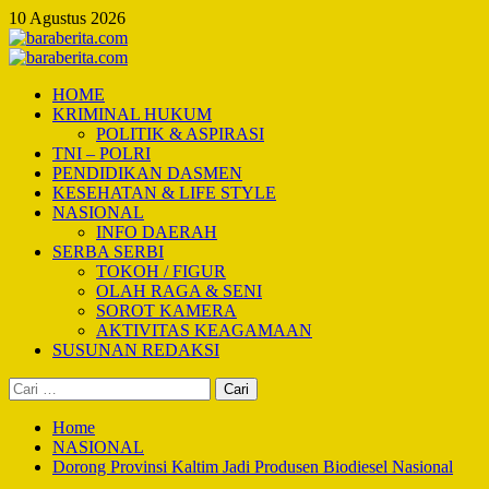
Skip
10 Agustus 2026
to
content
Primary
Menu
HOME
KRIMINAL HUKUM
POLITIK & ASPIRASI
TNI – POLRI
PENDIDIKAN DASMEN
KESEHATAN & LIFE STYLE
NASIONAL
INFO DAERAH
SERBA SERBI
TOKOH / FIGUR
OLAH RAGA & SENI
SOROT KAMERA
AKTIVITAS KEAGAMAAN
SUSUNAN REDAKSI
Cari
untuk:
Home
NASIONAL
Dorong Provinsi Kaltim Jadi Produsen Biodiesel Nasional