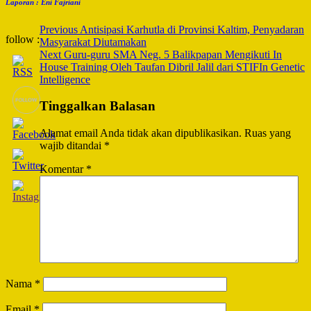
Laporan : Eni Fajriani
Post
Previous
Antisipasi Karhutla di Provinsi Kaltim, Penyadaran
follow :
Masyarakat Diutamakan
Navigation
Next
Guru-guru SMA Neg. 5 Balikpapan Mengikuti In
House Training Oleh Taufan Dibril Jalil dari STIFIn Genetic
Intelligence
Tinggalkan Balasan
Alamat email Anda tidak akan dipublikasikan.
Ruas yang
wajib ditandai
*
Komentar
*
Nama
*
Email
*