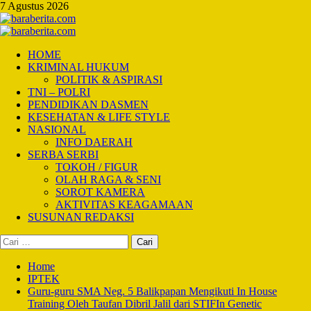
Skip
7 Agustus 2026
to
content
Primary
Menu
HOME
KRIMINAL HUKUM
POLITIK & ASPIRASI
TNI – POLRI
PENDIDIKAN DASMEN
KESEHATAN & LIFE STYLE
NASIONAL
INFO DAERAH
SERBA SERBI
TOKOH / FIGUR
OLAH RAGA & SENI
SOROT KAMERA
AKTIVITAS KEAGAMAAN
SUSUNAN REDAKSI
Cari
untuk:
Home
IPTEK
Guru-guru SMA Neg. 5 Balikpapan Mengikuti In House
Training Oleh Taufan Dibril Jalil dari STIFIn Genetic