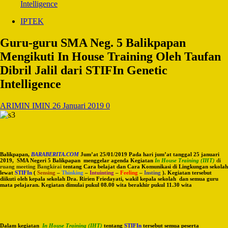
Intelligence
IPTEK
Guru-guru SMA Neg. 5 Balikpapan
Mengikuti In House Training Oleh Taufan
Dibril Jalil dari STIFIn Genetic
Intelligence
ARIMIN IMIN
26 Januari 2019
0
Balikpapan,
BARABERITA.COM
Jum’at 25/01/2019 Pada hari jum’at tanggal 25 januari
2019,
SMA Negeri 5 Balikpapan
menggelar agenda Kegiatan
In House Training (IHT)
di
ruang meeting Bangkirai
tentang Cara belajat dan Cara Komunikasi di Lingkungan sekolah
lewat
STIFIn
(
Sensing
–
Thinking
–
Intuinting
–
Feeling
–
Insting
)
. Kegiatan tersebut
diikuti oleh kepala sekolah Dra. Ririen Friedayati, wakil kepala sekolah dan semua guru
mata pelajaran. Kegiatan dimulai pukul 08.00 wita berakhir pukul 11.30 wita
Dalam kegiatan
In House Training (IHT)
tentang
STIFIn
tersebut semua peserta