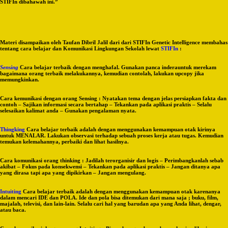
STIFIn dibahawah ini.”
Materi disampaikan oleh Taufan Dibril Jalil dari dari STIFIn Genetic Intelligence membahas
tentang cara belajar dan Komunikasi Lingkungan Sekolah lewat
STIFIn
:
Sensing
Cara belajar terbaik dengan menghafal. Gunakan panca inderauntuk merekam
bagaimana orang terbaik melakukannya, kemudian contolah, lakukan upcopy jika
memungkinkan.
Cara kemunikasi dengan orang Sensing : Nyatakan tema dengan jelas persiapkan fakta dan
contoh – Sajikan informasi secara bertahap – Tekankan pada aplikasi praktis – Selalu
selesaikan kalimat anda – Gunakan pengalaman nyata.
Thingking
Cara belajar terbaik adalah dengan menggunakan kemampuan otak kirinya
untuk MENALAR. Lakukan observasi terhadap sebuah proses kerja atau tugas. Kemudian
temukan kelemahannya, perbaiki dan lihat hasilnya.
Cara komunikasi orang thinking : Jadilah terorganisir dan logis – Perimbangkanlah sebab
akibat – Fokus pada konsekwensi – Tekankan pada aplikasi praktis – Jangan ditanya apa
yang dirasa tapi apa yang dipikirkan – Jangan mengulang.
Intuiting
Cara belajar terbaik adalah dengan menggunakan kemampuan otak karenanya
dalam mencari IDE dan POLA. Ide dan pola bisa ditemukan dari mana saja ; buku, film,
majalah, televisi, dan lain-lain. Selalu cari hal yang barudan apa yang Anda lihat, dengar,
atau baca.