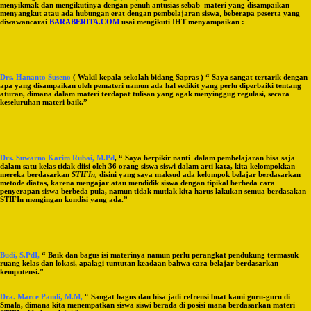
menyikmak dan mengikutinya dengan penuh antusias sebab materi yang disampaikan
menyangkut atau ada hubungan erat dengan pembelajaran siswa, beberapa peserta yang
diwawancarai
BARABERITA.COM
usai mengikuti IHT menyampaikan :
Drs. Hananto Suseno
( Wakil kepala sekolah bidang Sapras ) “ Saya sangat tertarik dengan
apa yang disampaikan oleh pemateri namun ada hal sedikit yang perlu diperbaiki tentang
aturan, dimana dalam materi terdapat tulisan yang agak menyinggug regulasi, secara
keseluruhan materi baik.”
Drs. Suwarno Karim Rubai, M.Pd
, “ Saya berpikir nanti dalam pembelajaran bisa saja
dalam satu kelas tidak diisi oleh 36 orang siswa siswi dalam arti kata, kita kelompokkan
mereka berdasarkan
STIFIn,
disini yang saya maksud ada kelompok belajar berdasarkan
metode diatas, karena mengajar atau mendidik siswa dengan tipikal berbeda cara
penyerapan siswa berbeda pula, namun tidak mutlak kita harus lakukan semua berdasakan
STIFIn mengingan kondisi yang ada.”
Budi, S.PdI,
“ Baik dan bagus isi materinya namun perlu perangkat pendukung termasuk
ruang kelas dan lokasi, apalagi tuntutan keadaan bahwa cara belajar berdasarkan
kempotensi.”
Dra. Marce Pandi, M.M,
“ Sangat bagus dan bisa jadi refrensi buat kami guru-guru di
Smala, dimana kita menempatkan siswa siswi berada di posisi mana berdasarkan materi