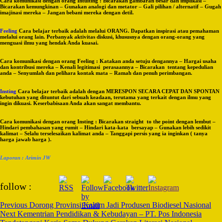
Cara komunikasi dengan orang Intuiting : Bicarakan gambaran besar dan implikasi –
Bicarakan kemungkinan – Gunakan analogi dan metator – Gali pilihan / alternatif – Gugah
imajinasi mereka – Jangan bebani mereka dengan detil.
Feeling
Cara belajar terbaik adalah melalui ORANG. Dapatkan inspirasi atau pemahaman
melalui orang lain. Perbanyak aktivitas diskusi, khususnya dengan orang-orang yang
menguasi ilmu yang hendak Anda kuasai.
Cara komunikasi dengan orang Feeling : Katakan anda setuju dengannya – Hargai usaha
dan kontribusi mereka – Kenali legitimasi perasaannya – Bicarakan tentang kepedulian
anda – Senyumlah dan pelihara kontak mata – Ramah dan penuh perimbangan.
Insting
Cara belajar terbaik adalah dengan MERESPON SECARA CEPAT DAN SPONTAN
kebutuhan yang dituntut dari sebuah keadaan, terutama yang terkait dengan ilmu yang
ingin dikuasi. Keserbabisaan Anda akan sangat membantu.
Cara komunikasi dengan orang Insting : Bicarakan straight to the point dengan lembut –
Hindari pembahasan yang rumit – Hindari kata-kata bersayap – Gunakan lebih sedikit
kalimat – Selalu terselesaikan kalimat anda – Tanggapi persis yang ia inginkan ( tanya
harga jawab harga ).
Laporan : Arimin JW
Post
follow :
Navigation
Previous
Dorong Provinsi Kaltim Jadi Produsen Biodiesel Nasional
Next
Kementrian Pendidikan & Kebudayan – PT. Pos Indonesia