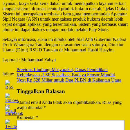
layanan, biaya serta kemudahan untuk mendapatkan layanan terkait
dengan sistem informasi central produk hukum daerah,” jelas Djoko.
Sistem ini, merupakan terobosan baru guna mempermudah Aparatur
Sipil Negara (ASN) untuk mengakses produk hukum daerah lebih
cepat dengan aplikasi yang tersentralkan. Sistem yang berbasis smart
phone ini dapat diakses dengan mudah melalui Play Store.
Sebagai informasi, acara ini dibuka oleh Staf Ahli Gubernur Kaltara
Dr dr Wiranegara Tan, dengan narasumber salah satunya, Direktur
Utama (Dirut) RSUD Tarakan dr Muhammad Hasbi Hasyim.
Laporan : Muhammad Yahya
Post
Previous
Lindungi Masyarakat, Dinas Pendidikan
follow :
Kebudayaan -LSF Sosialisasi Budaya Sensor Mandiri
Navigation
Next
Rp 328 Miliar untuk Dua PLBN di Kaliantan Utara
Tinggalkan Balasan
Alamat email Anda tidak akan dipublikasikan.
Ruas yang
wajib ditandai
*
Komentar
*