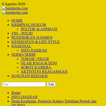
Skip
6 Agustus 2026
to
content
Primary
Menu
HOME
KRIMINAL HUKUM
POLITIK & ASPIRASI
TNI – POLRI
PENDIDIKAN DASMEN
KESEHATAN & LIFE STYLE
NASIONAL
INFO DAERAH
SERBA SERBI
TOKOH / FIGUR
OLAH RAGA & SENI
SOROT KAMERA
AKTIVITAS KEAGAMAAN
SUSUNAN REDAKSI
Cari
untuk:
Home
INFO DAERAH
Demi Kesehatan, Pemprov Kaltara Terbitkan Pergub dan
SICPHD