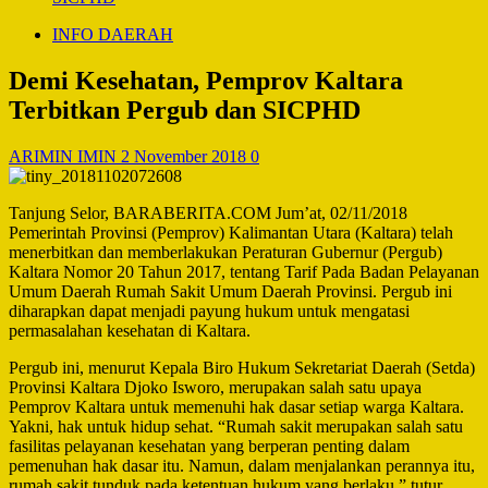
INFO DAERAH
Demi Kesehatan, Pemprov Kaltara
Terbitkan Pergub dan SICPHD
ARIMIN IMIN
2 November 2018
0
Tanjung Selor, BARABERITA.COM Jum’at, 02/11/2018
Pemerintah Provinsi (Pemprov) Kalimantan Utara (Kaltara) telah
menerbitkan dan memberlakukan Peraturan Gubernur (Pergub)
Kaltara Nomor 20 Tahun 2017, tentang Tarif Pada Badan Pelayanan
Umum Daerah Rumah Sakit Umum Daerah Provinsi. Pergub ini
diharapkan dapat menjadi payung hukum untuk mengatasi
permasalahan kesehatan di Kaltara.
Pergub ini, menurut Kepala Biro Hukum Sekretariat Daerah (Setda)
Provinsi Kaltara Djoko Isworo, merupakan salah satu upaya
Pemprov Kaltara untuk memenuhi hak dasar setiap warga Kaltara.
Yakni, hak untuk hidup sehat. “Rumah sakit merupakan salah satu
fasilitas pelayanan kesehatan yang berperan penting dalam
pemenuhan hak dasar itu. Namun, dalam menjalankan perannya itu,
rumah sakit tunduk pada ketentuan hukum yang berlaku,” tutur