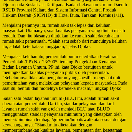
Djoko pada Sosialisasi Tarif pada Badan Pelayanan Umum Daerah
RSUD Provinsi Kaltara dan Sistem Informasi Central Produk
Hukum Daerah (SICPHD) di Hotel Duta, Tarakan, Kamis (1/11).
Menjalani perannya itu, rumah sakit tak lepas dari keluhan
masyarakat. Utamanya, soal kualitas pelayanan yang dinilai masih
rendah. Dan, itu biasanya ditujukan ke rumah sakit daerah atau
rumah sakit pemerintah. “Salah satu sebab dari munculnya keluhan
itu, adalah keterbatasan anggaran,” jelas Djoko.
Mengatasi keluhan itu, pemerintah pun menerbitkan Peraturan
Pemerintah (PP) No. 23/2005, tentang Pengelolaan Keuangan
Badan Layanan Umum. PP ini, kata Djoko bertujuan untuk
meningkatkan kualitas pelayanan publik oleh pemerintah.
“Sebelumnya tidak ada pengaturan yang spesifik mengenai unit
pemerintahan yang melakukan pelayanan kepada masyarakat. Pada
saat itu, bentuk dan modelnya beraneka macam,” ungkap Djoko.
Salah satu badan layanan umum (BLU) itu, adalah rumah sakit
daerah atau pemerintah. Dari itu, standar pelayanan dan tarif
layanan rumah sakit yang telah menjadi BLU atau BLUD
menggunakan standar pelayanan minimum yang ditetapkan oleh
menteri/pimpinan lembaga/gubernur/bupati/walikota sesuai dengan
kewenangannya. “Standar itu ditetapkan dengan
mempertimbangkan kualitas layanan, pemerataan dan kesetaraan