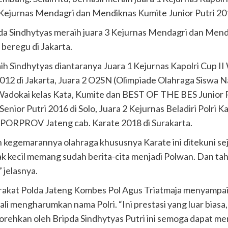
 Kejurnas Mendagri dan Mendiknas Kumite Junior Putri 20
ipda Sindhytyas meraih juara 3 Kejurnas Mendagri dan Mend
beregu di Jakarta.
aih Sindhytyas diantaranya Juara 1 Kejurnas Kapolri Cup I
12 di Jakarta, Juara 2 O2SN (Olimpiade Olahraga Siswa Na
 Wadokai kelas Kata, Kumite dan BEST OF THE BES Junior Pu
enior Putri 2016 di Solo, Juara 2 Kejurnas Beladiri Polri K
3 PORPROV Jateng cab. Karate 2018 di Surakarta.
egemarannya olahraga khususnya Karate ini ditekuni sejak 
ak kecil memang sudah berita-cita menjadi Polwan. Dan t
 jelasnya.
kat Polda Jateng Kombes Pol Agus Triatmaja menyampaik
ali mengharumkan nama Polri. “Ini prestasi yang luar biasa
orehkan oleh Bripda Sindhytyas Putri ini semoga dapat men