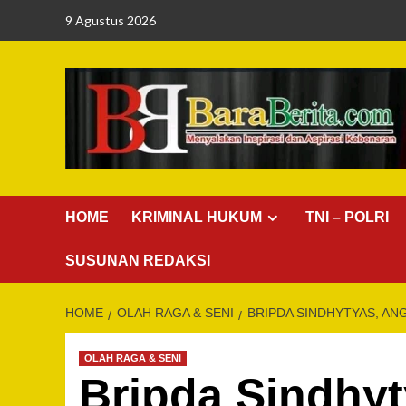
Skip
9 Agustus 2026
to
content
HOME
KRIMINAL HUKUM
TNI – POLRI
SUSUNAN REDAKSI
HOME
OLAH RAGA & SENI
BRIPDA SINDHYTYAS, AN
OLAH RAGA & SENI
Bripda Sindhyt