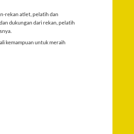
-rekan atlet, pelatih dan
dan dukungan dari rekan, pelatih
snya.
gali kemampuan untuk meraih
Post
Previous
21 Paket
Navigation
Sabu
Ditemukan
Petugas
dari