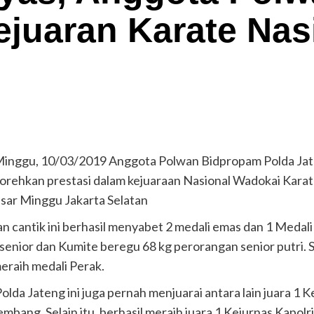
juaran Karate Nas
inggu, 10/03/2019 Anggota Polwan Bidpropam Polda Jate
norehkan prestasi dalam kejuaraan Nasional Wadokai Karat
asar Minggu Jakarta Selatan
 cantik ini berhasil menyabet 2 medali emas dan 1 Medali
 senior dan Kumite beregu 68 kg perorangan senior putri.
meraih medali Perak.
da Jateng ini juga pernah menjuarai antara lain juara 1 
embang. Selain itu, berhasil meraih juara 1 Kejurnas Kapol