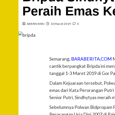
Peraih Emas Ke
ARIMIN IMIN
10 Maret 2019
0
Semarang,
BARABERITA.COM
M
cantik berpangkat Bripda ini me
tanggal 1-3 Maret 2019 di Gor P
Dalam Kejuaraan tersebut, Polwan
emas dari Kata Perorangan Putri
Senior Putri, Sindhytyas meraih 
Sebelumnya Polwan Bidpropam Pol
Perorangan Usia Dini 2007 di Pal