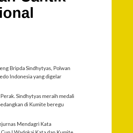
ional
ng Bripda Sindhytyas, Polwan
edo Indonesia yang digelar
 Perak. Sindhytyas meraih medali
 Sedangkan di Kumite beregu
Kejurnas Mendagri Kata
ri Cup I Wadokai Kata dan Kumite