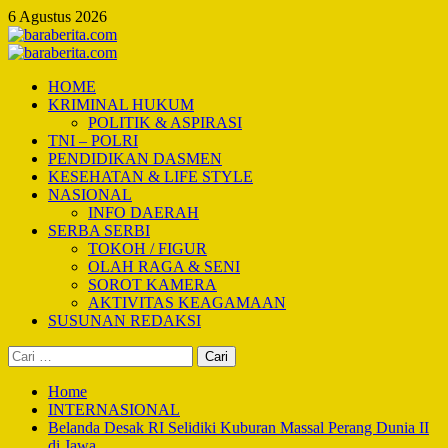
Skip
6 Agustus 2026
to
content
Primary
Menu
HOME
KRIMINAL HUKUM
POLITIK & ASPIRASI
TNI – POLRI
PENDIDIKAN DASMEN
KESEHATAN & LIFE STYLE
NASIONAL
INFO DAERAH
SERBA SERBI
TOKOH / FIGUR
OLAH RAGA & SENI
SOROT KAMERA
AKTIVITAS KEAGAMAAN
SUSUNAN REDAKSI
Cari
untuk:
Home
INTERNASIONAL
Belanda Desak RI Selidiki Kuburan Massal Perang Dunia II
di Jawa