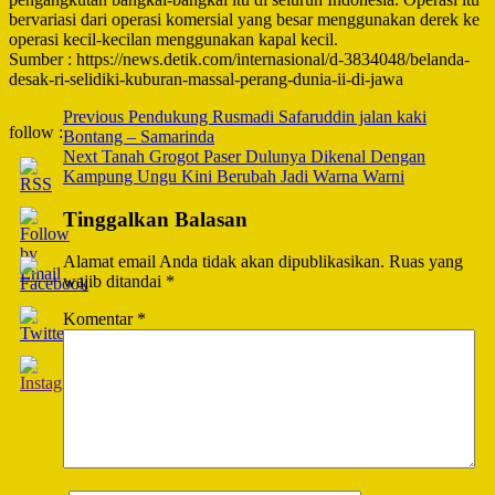
bervariasi dari operasi komersial yang besar menggunakan derek ke
operasi kecil-kecilan menggunakan kapal kecil.
Sumber : https://news.detik.com/internasional/d-3834048/belanda-
desak-ri-selidiki-kuburan-massal-perang-dunia-ii-di-jawa
Post
Previous
Pendukung Rusmadi Safaruddin jalan kaki
follow :
Bontang – Samarinda
Navigation
Next
Tanah Grogot Paser Dulunya Dikenal Dengan
Kampung Ungu Kini Berubah Jadi Warna Warni
Tinggalkan Balasan
Alamat email Anda tidak akan dipublikasikan.
Ruas yang
wajib ditandai
*
Komentar
*