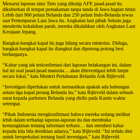
Menurut laporan situs Tirto yang dikutip AFP, jasad-jasad itu
dikuburkan di tempat pemakaman tanpa tanda di Jawa bagian timur.
Lebih dari 900 pelaut Belanda dan 250 pelaut Indo-Belanda tewas
saat Pertempuran Laut Jawa itu. Angkatan laut pihak Sekutu juga
menderita kekalahan parah, mereka dikalahkan oleh Angkatan Laut
Kerajaan Jepang.
Bangkai-bangkai kapal itu juga hilang secara misterius. Diduga,
bangkai-bangkai kapal itu diangkut dan dipotong-potong besi
berharganya.
“Kabar yang tak terkonfirmasi dari laporan belakangan ini, dalam
hal ini soal jasad-jasad manusia… akan diinvestigasi lebih lanjut
secara lokal,” kata Menteri Pertahanan Belanda Ank Bijleveld.
“Investigasi diperlukan untuk memastikan apakah ada hubungan
antara tiga kapal perang Belanda itu,” kata Bijleveld dalam sebuah
surat kepada parlemen Belanda yang dirilis pada Kamis waktu
setempat.
“Pihak Indonesia mengkonfirmasi bahwa mereka sedang melihat
lebih dalam terhadap laporan-laporan itu dan membuka
kemungkinan tentang informasi terbaru… dan memberi kabar
kepada kita bila demikian adanya,” kata Bijleveld. “Ini terlalu dini
untuk berspekulasi tentang hasil investigasi,” kata Bijleveld.