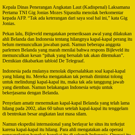
Kepala Dinas Penerangan Angkatan Laut (Kadispenal) Laksamana
Pertama TNI Gig Jonias Mozes Sipasulta menolak berkomentar
kepada AFP. “Tak ada keterangan dari saya soal hal ini,” kata Gig
Jonias.
Pekan lalu, Bijleveld mengatakan pemeriksaan awal yang dilakukan
ahli Belanda dan Indonesia tentang hilangnya kapal-kapal perang itu
belum memunculkan jawaban pasti. Namun beberapa anggota
parlemen Belanda yang marah menilai bahwa respons Bijleveld itu
memunculkan kesan “pihak yang bersalah tak akan ditemukan”.
Demikian dikabarkan tabloid De Telegraaf.
Indonesia pada mulanya menolak dipersalahkan soal kapal-kapal
yang hilang itu. Mereka mengatakan tak pernah dimintai tolong
untuk melindungi kapal-kapal itu, maka tak ada tanggung jawab
yang diemban. Namun belakangan Indonesia setuju untuk
bekerjasama dengan Belanda.
Penyelam amatir menemukan kapal-kapal Belanda yang telah lama
hilang pada 2002, alias 60 tahun setelah kapal-kapal itu tenggelam
di bentrokan besar angkatan laut masa silam.
Namun ekspedisi internasional yang berlayar ke situs itu terkejut
karena kapal-kapal itu hilang. Para ahli mengatakan ada operasi
pengangkutan bangkai-bangkai itu di seluruh Indonesia. Operasi itu