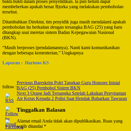
bukti-bukti dalam proses penyelidikan. Ia pun belum dapat
membeberkan apakah benar Bjorka yang melakukan pembobolan
tersebut.
Ditambahkan Direktur, tim penyidik juga masih mendalami apakah
pembobolan itu berkaitan dengan tersangka BAG (25) yang baru
ditangkap usai meretas sistem Badan Kepegawaian Nasional
(BKN).
“Masih berproses (pendalamannya). Nanti kami komunikasikan
dengan beberapa kementerian,” Ungkapnya
Laporan : Hartono KS
Post
Previous
Bareskrim Polri Tangkap Guru Honorer Inisial
follow :
BAG (25) Pembobol Sistem BKN
Navigation
Next
3 Orang Jadi Tersangka Setelah Lakukan Penyiraman
Air Keras Kepada 2 Polisi Saat Hendak Bubarkan Tawuran
Tinggalkan Balasan
Alamat email Anda tidak akan dipublikasikan.
Ruas yang
wajib ditandai
*