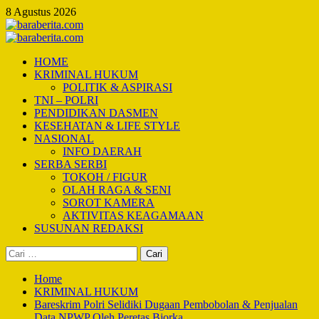
Skip
8 Agustus 2026
to
content
Primary
Menu
HOME
KRIMINAL HUKUM
POLITIK & ASPIRASI
TNI – POLRI
PENDIDIKAN DASMEN
KESEHATAN & LIFE STYLE
NASIONAL
INFO DAERAH
SERBA SERBI
TOKOH / FIGUR
OLAH RAGA & SENI
SOROT KAMERA
AKTIVITAS KEAGAMAAN
SUSUNAN REDAKSI
Cari
untuk:
Home
KRIMINAL HUKUM
Bareskrim Polri Selidiki Dugaan Pembobolan & Penjualan
Data NPWP Oleh Peretas Bjorka