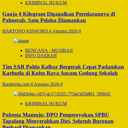
KRIMINAL HUKUM
Ganja 4 Kilogram Digagalkan Peredarannya di
Palmerah, Satu Pelaku Diamankan
HARTONO KISWORO
6 Agustus 2026
0
BENCANA - MUSIBAH
INFO DAERAH
Tim SAR Polda Kalbar Bergerak Cepat Padamkan
Karhutla di Kubu Raya Ancam Gedung Sekolah
Baraberita.com
6 Agustus 2026
0
KRIMINAL HUKUM
Polresta Mamuju: DPO Pengeroyokan SPBU
Tapalang Menyerahkan Diri, Seluruh Buronan
Berhasil Diamankan