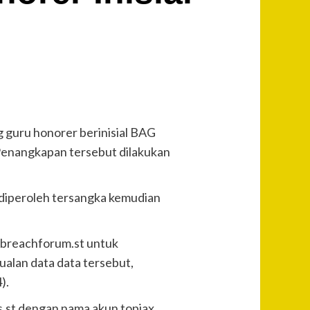
g guru honorer berinisial BAG
 Penangkapan tersebut dilakukan
g diperoleh tersangka kemudian
i breachforum.st untuk
alan data data tersebut,
).
.st dengan nama akun topiax.