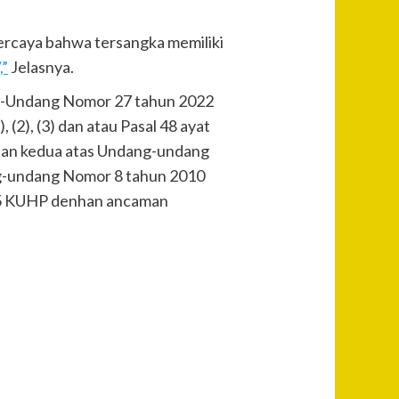
rcaya bahwa tersangka memiliki
,”
Jelasnya.
dang-Undang Nomor 27 tahun 2022
, (2), (3) dan atau Pasal 48 ayat
ubahan kedua atas Undang-undang
ng-undang Nomor 8 tahun 2010
 55 KUHP denhan ancaman
Post
Previous
Sat Reskrim
Navigation