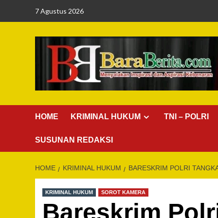
Skip
7 Agustus 2026
to
content
HOME
KRIMINAL HUKUM
TNI – POLRI
SUSUNAN REDAKSI
HOME
KRIMINAL HUKUM
BARESKRIM POLRI TANGKA
KRIMINAL HUKUM
SOROT KAMERA
Bareskrim Polr