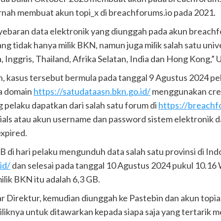
nah membuat akun topi_x di breachforums.io pada 2021.
ebaran data elektronik yang diunggah pada akun breachf
ng tidak hanya milik BKN, namun juga milik salah satu uni
, Inggris, Thailand, Afrika Selatan, India dan Hong Kong,”
an, kasus tersebut bermula pada tanggal 9 Agustus 2024 p
da domain
https://satudataasn.bkn.go.id/
menggunakan crede
 pelaku dapatkan dari salah satu forum di
https://breachf
als atau akun username dan password sistem elektronik da
expired.
 di hari pelaku mengunduh data salah satu provinsi di Ind
id/
dan selesai pada tanggal 10 Agustus 2024 pukul 10.16 W
ilik BKN itu adalah 6,3 GB.
r Direktur, kemudian diunggah ke Pastebin dan akun topia
knya untuk ditawarkan kepada siapa saja yang tertarik m