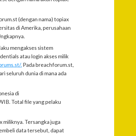
orum.st (dengan nama) topiax
versitas di Amerika, perusahaan
 Ungkapnya.
elaku mengakses sistem
ntials atau login akses milik
orums.st/.
Pada breachforum.st,
ri seluruh dunia di mana ada
onesia di
IB. Total file yang pelaku
x miliknya. Tersangka juga
embeli data tersebut, dapat