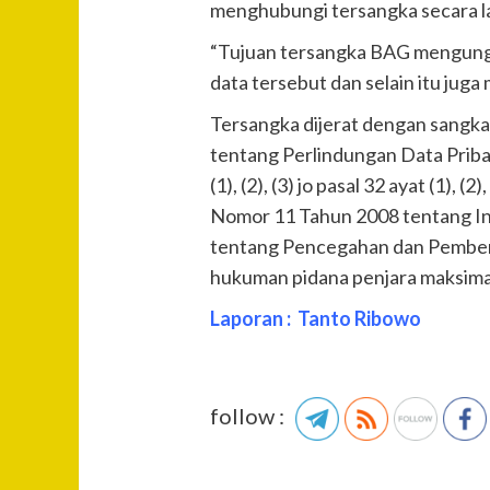
menghubungi tersangka secara l
“Tujuan tersangka BAG mengungg
data tersebut dan selain itu jug
Tersangka dijerat dengan sangkaa
tentang Perlindungan Data Pribadi, 
(1), (2), (3) jo pasal 32 ayat (
Nomor 11 Tahun 2008 tentang In
tentang Pencegahan dan Pember
hukuman pidana penjara maksimal
Laporan : Tanto Ribowo
follow :