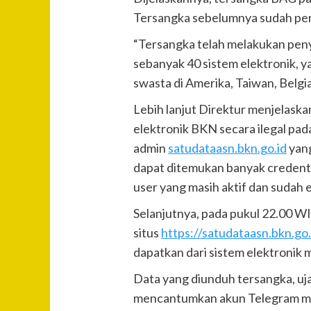
Tersangka sebelumnya sudah per
“Tersangka telah melakukan peny
sebanyak 40 sistem elektronik, ya
swasta di Amerika, Taiwan, Belgia
Lebih lanjut Direktur menjelask
elektronik BKN secara ilegal pa
admin
satudataasn.bkn.go.id
yang
dapat ditemukan banyak credenti
user yang masih aktif dan sudah 
Selanjutnya, pada pukul 22.00 WIB
situs
https://satudataasn.bkn.go.
dapatkan dari sistem elektronik m
Data yang diunduh tersangka, uja
mencantumkan akun Telegram mili