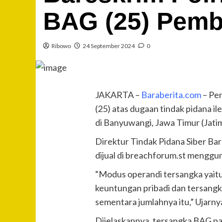
BAG (25) Pemb
Ribowo
24 September 2024
0
JAKARTA –
Baraberita.com
– Pen
(25) atas dugaan tindak pidana 
di Banyuwangi, Jawa Timur (Jatim
Direktur Tindak Pidana Siber Ba
dijual di breachforum.st menggu
“Modus operandi tersangka yaitu
keuntungan pribadi dan tersangk
sementara jumlahnya itu,” Ujarny
Dijelaskannya, tersangka BAG p