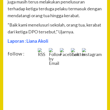
juga masih terus melakukan penelusuran
terhadap ketiga terduga pelaku termasuk dengan
mendatangi orang tua hingga kerabat.
“Baik kami menelusuri sekolah, orang tua, kerabat
dari ketiga DPO tersebut,” Ujarnya.
Laporan : Liana Akoli
follow :
P
Pre
Poli
Na
Men
Pen
Ben
Aka
Ke 
di 
Next