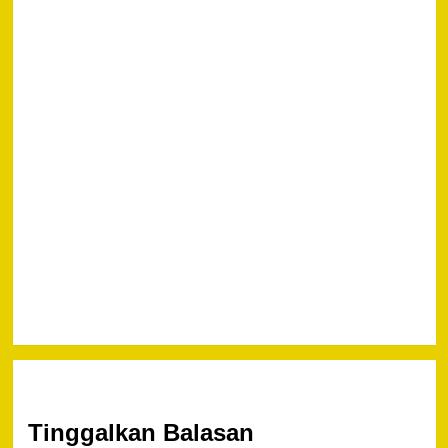
Polisi
Usut
Pelaku
Begal
Terhadap
Casis
Bintara
Bernama
Satrio
(18) di
Jakarta
Barat
Tinggalkan Balasan