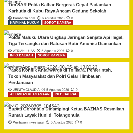
Tim SAR Polda Kalbar Bergerak Cepat Padamkan
Karhutla di Kubu Raya Ancam Gedung Sekolah
Baraberita.com
6 Agustus 2026
0
KRIMINAL HUKUM
SOROT KAMERA
Polda Maluku Utara Ungkap Jaringan Senjata Api Ilegal,
Tiga Tersangka dan Ratusan Butir Amunisi Diamankan
ATRIANI LUAS
5 Agustus 2026
0
INFO DAERAH
SOROT KAMERA
Pasca Konflik Antarwarga di Tolikara, Pemerintah,
Tokoh Masyarakat dan Polri Gelar Himbauan
Perdamaian
JEINITA CLAUDIA
5 Agustus 2026
0
AKTIVITAS KEAGAMAAN
INFO DAERAH
Bupati Gorontalo Didampingi Ketua BAZNAS Resmikan
Rumah Layak Huni di Tolangohula
Wartawan Investigasi
5 Agustus 2026
0