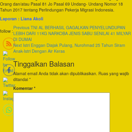
Orang dan/atau Pasal 81 Jo Pasal 69 Undang- Undang Nomor 18
Tahun 2017 tentang Perlindungan Pekerja Migrasi Indonesia.
Laporan : Liana Akoli
Post
Previous
TNI AL BERHASIL GAGALKAN PENYELUNDUPAN
follow :
LEBIH DARI 11KG NARKOBA JENIS SABU SENILAI 41 MILYAR
Navigation
DI DUMAI
Next
Istri Enggan Diajak Pulang, Nurohmad 25 Tahun Siram
Anak-Istri Dengan Air Keras
Tinggalkan Balasan
Alamat email Anda tidak akan dipublikasikan.
Ruas yang wajib
ditandai
*
Komentar
*