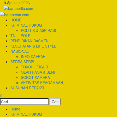
Skip
9 Agustus 2026
to
content
Primary
Menu
HOME
KRIMINAL HUKUM
POLITIK & ASPIRASI
TNI – POLRI
PENDIDIKAN DASMEN
KESEHATAN & LIFE STYLE
NASIONAL
INFO DAERAH
SERBA SERBI
TOKOH / FIGUR
OLAH RAGA & SENI
SOROT KAMERA
AKTIVITAS KEAGAMAAN
SUSUNAN REDAKSI
Cari
untuk:
Home
KRIMINAL HUKUM