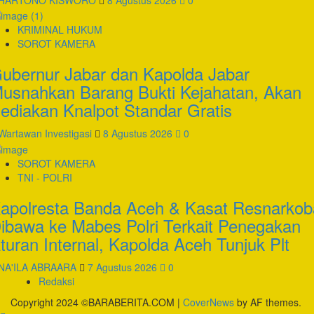
KRIMINAL HUKUM
SOROT KAMERA
ubernur Jabar dan Kapolda Jabar
usnahkan Barang Bukti Kejahatan, Akan
ediakan Knalpot Standar Gratis
Wartawan Investigasi
8 Agustus 2026
0
SOROT KAMERA
TNI - POLRI
apolresta Banda Aceh & Kasat Resnarkob
ibawa ke Mabes Polri Terkait Penegakan
turan Internal, Kapolda Aceh Tunjuk Plt
NA'ILA ABRAARA
7 Agustus 2026
0
Redaksi
Copyright 2024 ©BARABERITA.COM
|
CoverNews
by AF themes.