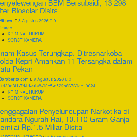
enyelewengan BBM Bersubsidi, 13.298
iter Biosolar Disita
Ribowo
8 Agustus 2026
0
KRIMINAL HUKUM
SOROT KAMERA
nam Kasus Terungkap, Ditresnarkoba
olda Kepri Amankan 11 Tersangka dalam
atu Pekan
Baraberita.com
8 Agustus 2026
0
KRIMINAL HUKUM
SOROT KAMERA
enggagalan Penyelundupan Narkotika di
andara Ngurah Rai, 10.110 Gram Ganja
ernilai Rp.1,5 Miliar Disita
HARTONO KISWORO
8 Agustus 2026
0