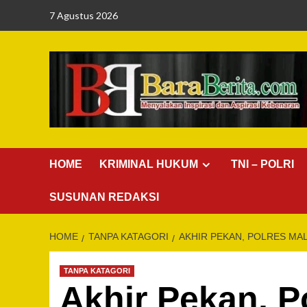
Skip
7 Agustus 2026
to
content
HOME
KRIMINAL HUKUM
TNI – POLRI
SUSUNAN REDAKSI
HOME
TANPA KATAGORI
AKHIR PEKAN, POLRES MA
TANPA KATAGORI
Akhir Pekan, P