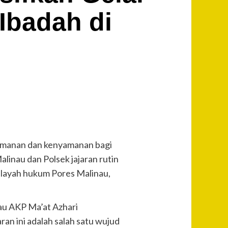
Ibadah di
amanan dan kenyamanan bagi
inau dan Polsek jajaran rutin
ilayah hukum Pores Malinau,
au AKP Ma’at Azhari
an ini adalah salah satu wujud