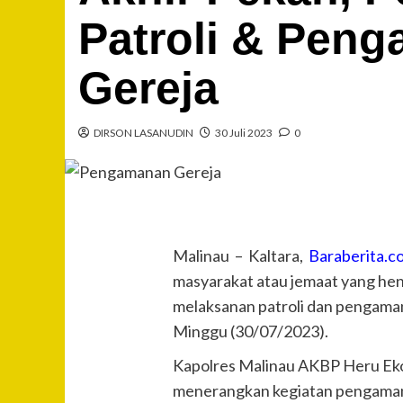
Patroli & Peng
Gereja
DIRSON LASANUDIN
30 Juli 2023
0
Malinau – Kaltara,
Baraberita.
masyarakat atau jemaat yang hen
melaksanan patroli dan pengaman
Minggu (30/07/2023).
Kapolres Malinau AKBP Heru Eko 
menerangkan kegiatan pengamanan