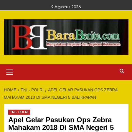
Skip
9 Agustus 2026
to
content
Primary
Menu
HOME
TNI - POLRI
APEL GELAR PASUKAN OPS ZEBRA
MAHAKAM 2018 DI SMA NEGERI 5 BALIKPAPAN
TNI - POLRI
Apel Gelar Pasukan Ops Zebra
Mahakam 2018 Di SMA Negeri 5