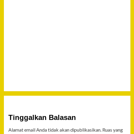
Ber
SMA
Bal
Next
BKN TINJAU
KESIAPAN
PEMERINTAH
KABABUPATEN
NUNUKAN
LAKSANAKAN
TES CPNS
Tinggalkan Balasan
Alamat email Anda tidak akan dipublikasikan.
Ruas yang