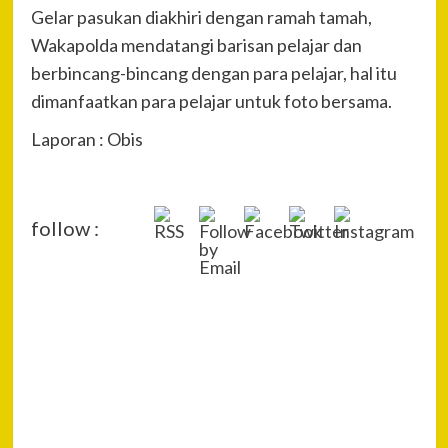
Gelar pasukan diakhiri dengan ramah tamah,
Wakapolda mendatangi barisan pelajar dan
berbincang-bincang dengan para pelajar, hal itu
dimanfaatkan para pelajar untuk foto bersama.
Laporan : Obis
follow :
P
Pre
SMK
Na
1 L
Bud
Kew
Tin
SMA
Bal