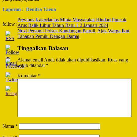
Laporan : Dendra Taena
Post
Previous
Kakorlantas Minta Masyarakat Hindari Puncak
follow :
Arus Balik Libur Tahun Baru 1-2 Januari 2024
Navigation
Next
Personil Polsek Kandangan Patroli, Ajak Warga Ikut
Tahapan Pemilu Dengan Damai
Tinggalkan Balasan
Alamat email Anda tidak akan dipublikasikan.
Ruas yang
wajib ditandai
*
Komentar
*
Nama
*