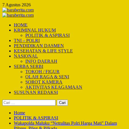
Skip
7 Agustus 2026
to
content
Primary
Menu
HOME
KRIMINAL HUKUM
POLITIK & ASPIRASI
TNI – POLRI
PENDIDIKAN DASMEN
KESEHATAN & LIFE STYLE
NASIONAL
INFO DAERAH
SERBA SERBI
TOKOH / FIGUR
OLAH RAGA & SENI
SOROT KAMERA
AKTIVITAS KEAGAMAAN
SUSUNAN REDAKSI
Cari
untuk:
Home
POLITIK & ASPIRASI
Wakapolda Maluku “Netralitas Polri Harga Mati” Dalam
Pilpres, Pileg & Pilkada