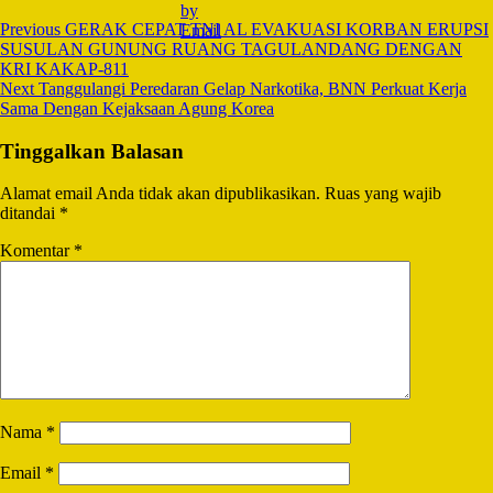
Navigation
Previous
GERAK CEPAT TNI AL EVAKUASI KORBAN ERUPSI
SUSULAN GUNUNG RUANG TAGULANDANG DENGAN
KRI KAKAP-811
Next
Tanggulangi Peredaran Gelap Narkotika, BNN Perkuat Kerja
Sama Dengan Kejaksaan Agung Korea
Tinggalkan Balasan
Alamat email Anda tidak akan dipublikasikan.
Ruas yang wajib
ditandai
*
Komentar
*
Nama
*
Email
*