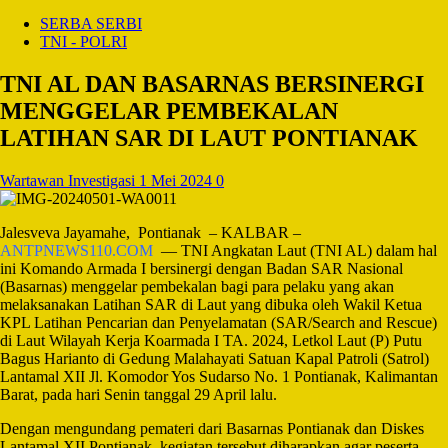
SERBA SERBI
TNI - POLRI
TNI AL DAN BASARNAS BERSINERGI
MENGGELAR PEMBEKALAN
LATIHAN SAR DI LAUT PONTIANAK
Wartawan Investigasi
1 Mei 2024
0
Jalesveva Jayamahe, Pontianak – KALBAR –
ANTPNEWS110.COM
— TNI Angkatan Laut (TNI AL) dalam hal
ini Komando Armada I bersinergi dengan Badan SAR Nasional
(Basarnas) menggelar pembekalan bagi para pelaku yang akan
melaksanakan Latihan SAR di Laut yang dibuka oleh Wakil Ketua
KPL Latihan Pencarian dan Penyelamatan (SAR/Search and Rescue)
di Laut Wilayah Kerja Koarmada I TA. 2024, Letkol Laut (P) Putu
Bagus Harianto di Gedung Malahayati Satuan Kapal Patroli (Satrol)
Lantamal XII Jl. Komodor Yos Sudarso No. 1 Pontianak, Kalimantan
Barat, pada hari Senin tanggal 29 April lalu.
Dengan mengundang pemateri dari Basarnas Pontianak dan Diskes
Lantamal XII Pontianak, kegiatan tersebut diharapkan agar peserta