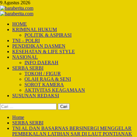
Skip
9 Agustus 2026
to
content
Primary
Menu
HOME
KRIMINAL HUKUM
POLITIK & ASPIRASI
TNI – POLRI
PENDIDIKAN DASMEN
KESEHATAN & LIFE STYLE
NASIONAL
INFO DAERAH
SERBA SERBI
TOKOH / FIGUR
OLAH RAGA & SENI
SOROT KAMERA
AKTIVITAS KEAGAMAAN
SUSUNAN REDAKSI
Cari
untuk:
Home
SERBA SERBI
TNI AL DAN BASARNAS BERSINERGI MENGGELAR
PEMBEKALAN LATIHAN SAR DI LAUT PONTIANAK