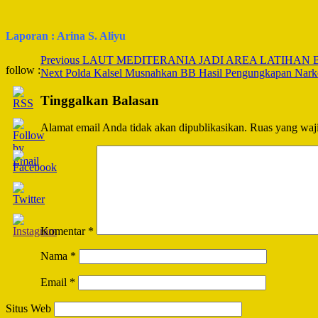
Laporan : Arina S. Aliyu
Post
Previous
LAUT MEDITERANIA JADI AREA LATIHAN 
follow :
Next
Polda Kalsel Musnahkan BB Hasil Pengungkapan Narko
Navigation
Tinggalkan Balasan
Alamat email Anda tidak akan dipublikasikan.
Ruas yang waji
Komentar
*
Nama
*
Email
*
Situs Web