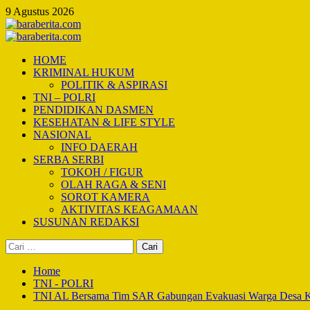
Skip
9 Agustus 2026
to
content
Primary
Menu
HOME
KRIMINAL HUKUM
POLITIK & ASPIRASI
TNI – POLRI
PENDIDIKAN DASMEN
KESEHATAN & LIFE STYLE
NASIONAL
INFO DAERAH
SERBA SERBI
TOKOH / FIGUR
OLAH RAGA & SENI
SOROT KAMERA
AKTIVITAS KEAGAMAAN
SUSUNAN REDAKSI
Cari
untuk:
Home
TNI - POLRI
TNI AL Bersama Tim SAR Gabungan Evakuasi Warga Desa K