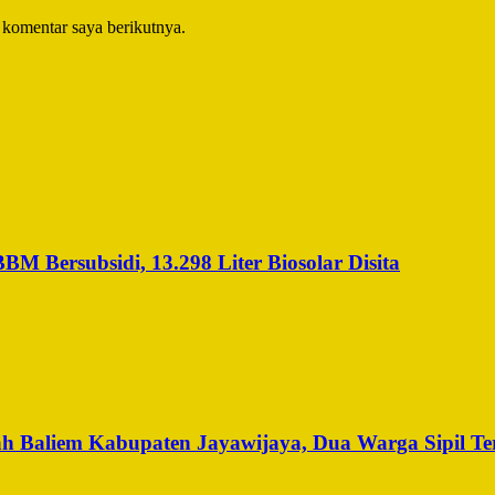
 komentar saya berikutnya.
 Bersubsidi, 13.298 Liter Biosolar Disita
h Baliem Kabupaten Jayawijaya, Dua Warga Sipil Te