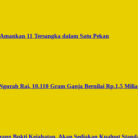
 Amankan 11 Tersangka dalam Satu Pekan
urah Rai, 10.110 Gram Ganja Bernilai Rp.1,5 Miliar
ng Bukti Kejahatan, Akan Sediakan Knalpot Standa