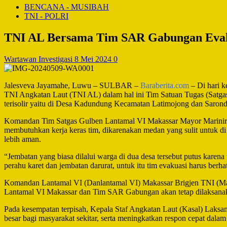
BENCANA - MUSIBAH
TNI - POLRI
TNI AL Bersama Tim SAR Gabungan Evak
Wartawan Investigasi
8 Mei 2024
0
Jalesveva Jayamahe, Luwu – SULBAR –
Baraberita.com
– Di hari k
TNI Angkatan Laut (TNI AL) dalam hal ini Tim Satuan Tugas (Sat
terisolir yaitu di Desa Kadundung Kecamatan Latimojong dan Sarond
Komandan Tim Satgas Gulben Lantamal VI Makassar Mayor Marinir Y
membutuhkan kerja keras tim, dikarenakan medan yang sulit untuk di
lebih aman.
“Jembatan yang biasa dilalui warga di dua desa tersebut putus karena
perahu karet dan jembatan darurat, untuk itu tim evakuasi harus berhat
Komandan Lantamal VI (Danlantamal VI) Makassar Brigjen TNI (Ma
Lantamal VI Makassar dan Tim SAR Gabungan akan tetap dilaksanaka
Pada kesempatan terpisah, Kepala Staf Angkatan Laut (Kasal) Lak
besar bagi masyarakat sekitar, serta meningkatkan respon cepat dal