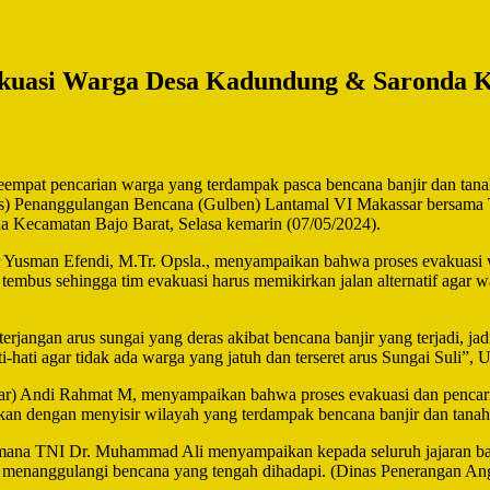
uasi Warga Desa Kadundung & Saronda Ka
eempat pencarian warga yang terdampak pasca bencana banjir dan tana
gas) Penanggulangan Bencana (Gulben) Lantamal VI Makassar bersam
a Kecamatan Bajo Barat, Selasa kemarin (07/05/2024).
usman Efendi, M.Tr. Opsla., menyampaikan bahwa proses evakuasi wa
 tembus sehingga tim evakuasi harus memikirkan jalan alternatif aga
 terjangan arus sungai yang deras akibat bencana banjir yang terjadi,
i-hati agar tidak ada warga yang jatuh dan terseret arus Sungai Suli”, 
r) Andi Rahmat M, menyampaikan bahwa proses evakuasi dan pencar
n dengan menyisir wilayah yang terdampak bencana banjir dan tanah 
samana TNI Dr. Muhammad Ali menyampaikan kepada seluruh jajaran 
am menanggulangi bencana yang tengah dihadapi. (Dinas Penerangan An