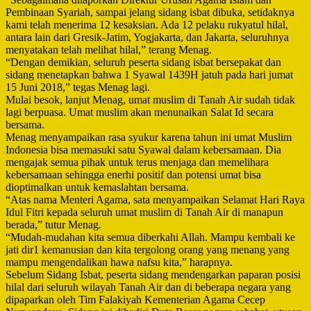
Pembinaan Syariah, sampai jelang sidang isbat dibuka, setidaknya
kami telah menerima 12 kesaksian. Ada 12 pelaku rukyatul hilal,
antara lain dari Gresik-Jatim, Yogjakarta, dan Jakarta, seluruhnya
menyatakan telah melihat hilal,” terang Menag.
“Dengan demikian, seluruh peserta sidang isbat bersepakat dan
sidang menetapkan bahwa 1 Syawal 1439H jatuh pada hari jumat
15 Juni 2018,” tegas Menag lagi.
Mulai besok, lanjut Menag, umat muslim di Tanah Air sudah tidak
lagi berpuasa. Umat muslim akan menunaikan Salat Id secara
bersama.
Menag menyampaikan rasa syukur karena tahun ini umat Muslim
Indonesia bisa memasuki satu Syawal dalam kebersamaan. Dia
mengajak semua pihak untuk terus menjaga dan memelihara
kebersamaan sehingga enerhi positif dan potensi umat bisa
dioptimalkan untuk kemaslahtan bersama.
“Atas nama Menteri Agama, sata menyampaikan Selamat Hari Raya
Idul Fitri kepada seluruh umat muslim di Tanah Air di manapun
berada,” tutur Menag.
“Mudah-mudahan kita semua diberkahi Allah. Mampu kembali ke
jati dir1 kemanusian dan kita tergolong orang yang menang yang
mampu mengendalikan hawa nafsu kita,” harapnya.
Sebelum Sidang Isbat, peserta sidang mendengarkan paparan posisi
hilal dari seluruh wilayah Tanah Air dan di beberapa negara yang
dipaparkan oleh Tim Falakiyah Kementerian Agama Cecep