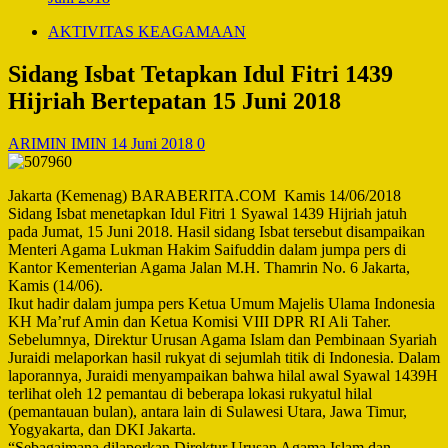
AKTIVITAS KEAGAMAAN
Sidang Isbat Tetapkan Idul Fitri 1439
Hijriah Bertepatan 15 Juni 2018
ARIMIN IMIN
14 Juni 2018
0
Jakarta (Kemenag) BARABERITA.COM Kamis 14/06/2018
Sidang Isbat menetapkan Idul Fitri 1 Syawal 1439 Hijriah jatuh
pada Jumat, 15 Juni 2018. Hasil sidang Isbat tersebut disampaikan
Menteri Agama Lukman Hakim Saifuddin dalam jumpa pers di
Kantor Kementerian Agama Jalan M.H. Thamrin No. 6 Jakarta,
Kamis (14/06).
Ikut hadir dalam jumpa pers Ketua Umum Majelis Ulama Indonesia
KH Ma’ruf Amin dan Ketua Komisi VIII DPR RI Ali Taher.
Sebelumnya, Direktur Urusan Agama Islam dan Pembinaan Syariah
Juraidi melaporkan hasil rukyat di sejumlah titik di Indonesia. Dalam
laporannya, Juraidi menyampaikan bahwa hilal awal Syawal 1439H
terlihat oleh 12 pemantau di beberapa lokasi rukyatul hilal
(pemantauan bulan), antara lain di Sulawesi Utara, Jawa Timur,
Yogyakarta, dan DKI Jakarta.
“Sebagaimana dilaporkan Direktur Urusan Agama Islam dan