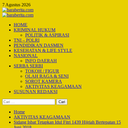
Skip
7 Agustus 2026
to
content
Primary
Menu
HOME
KRIMINAL HUKUM
POLITIK & ASPIRASI
TNI – POLRI
PENDIDIKAN DASMEN
KESEHATAN & LIFE STYLE
NASIONAL
INFO DAERAH
SERBA SERBI
TOKOH / FIGUR
OLAH RAGA & SENI
SOROT KAMERA
AKTIVITAS KEAGAMAAN
SUSUNAN REDAKSI
Cari
untuk:
Home
AKTIVITAS KEAGAMAAN
Sidang Isbat Tetapkan Idul Fitri 1439 Hijriah Bertepatan 15
Juni 2018