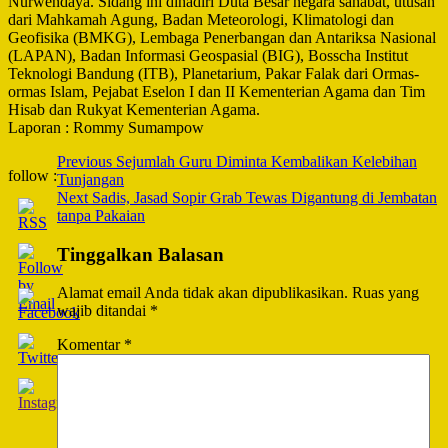
Nurwendaya. Sidang ini dihadiri Duta Besar negara sahabat, utusan
dari Mahkamah Agung, Badan Meteorologi, Klimatologi dan
Geofisika (BMKG), Lembaga Penerbangan dan Antariksa Nasional
(LAPAN), Badan Informasi Geospasial (BIG), Bosscha Institut
Teknologi Bandung (ITB), Planetarium, Pakar Falak dari Ormas-
ormas Islam, Pejabat Eselon I dan II Kementerian Agama dan Tim
Hisab dan Rukyat Kementerian Agama.
Laporan : Rommy Sumampow
Post
Previous
Sejumlah Guru Diminta Kembalikan Kelebihan
follow :
Tunjangan
Navigation
Next
Sadis, Jasad Sopir Grab Tewas Digantung di Jembatan
tanpa Pakaian
Tinggalkan Balasan
Alamat email Anda tidak akan dipublikasikan.
Ruas yang
wajib ditandai
*
Komentar
*