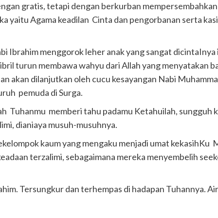
ngan gratis, tetapi dengan berkurban mempersembahkan 
ereka yaitu Agama keadilan Cinta dan pengorbanan serta ka
bi Ibrahim menggorok leher anak yang sangat dicintaInya 
ibril turun membawa wahyu dari Allah yang menyatakan ba
nan akan dilanjutkan oleh cucu kesayangan Nabi Muhammad
luruh pemuda di Surga.
 Allah Tuhanmu memberi tahu padamu Ketahuilah, sungguh
limi, dianiaya musuh-musuhnya.
sekelompok kaum yang mengaku menjadi umat kekasihKu
eadaan terzalimi, sebagaimana mereka menyembelih seek
ahim. Tersungkur dan terhempas di hadapan Tuhannya. Air 