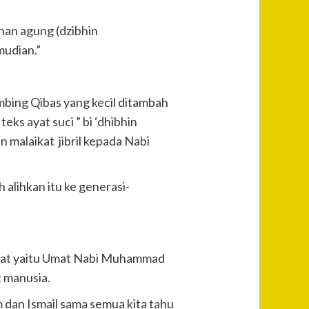
han agung (dzibhin
mudian.”
mbing Qibas yang kecil ditambah
s ayat suci ” bi ‘dhibhin
n malaikat jibril kepada Nabi
alihkan itu ke generasi-
 umat yaitu Umat Nabi Muhammad
 manusia.
m dan Ismail sama semua kita tahu