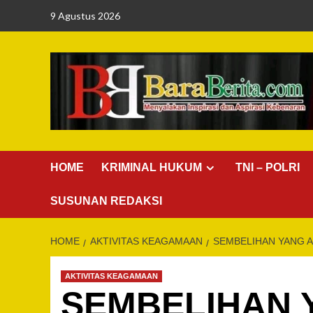
Skip
9 Agustus 2026
to
content
HOME
KRIMINAL HUKUM
TNI – POLRI
SUSUNAN REDAKSI
HOME
AKTIVITAS KEAGAMAAN
SEMBELIHAN YANG A
AKTIVITAS KEAGAMAAN
SEMBELIHAN Y