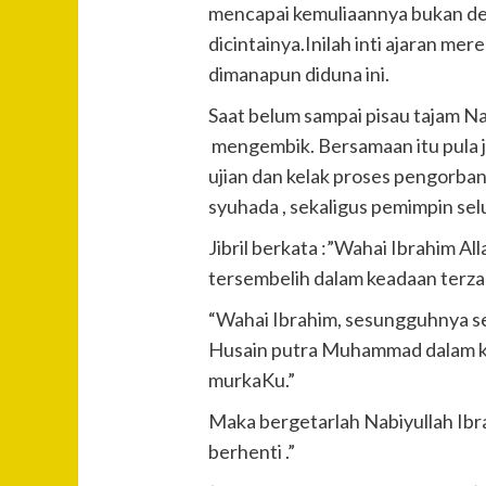
mencapai kemuliaannya bukan de
dicintainya.Inilah inti ajaran m
dimanapun diduna ini.
Saat belum sampai pisau tajam Na
mengembik. Bersamaan itu pula j
ujian dan kelak proses pengorba
syuhada , sekaligus pemimpin se
Jibril berkata :”Wahai Ibrahim
tersembelih dalam keadaan terza
“Wahai Ibrahim, sesungguhnya 
Husain putra Muhammad dalam k
murkaKu.”
Maka bergetarlah Nabiyullah Ibr
berhenti .”