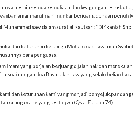
nya meraih semua kemuliaan dan keagungan tersebut dija
ajiban amar maruf nahi munkar berjuang dengan penuh ke
 Muhammad saw dalam surat al Kautsar : “Dirikanlah Shola
ka dari keturunan keluarga Muhammad saw, mati Syahid .
 musuhnya para penguasa.
 Imam yang berjalan berjuang dijalan hak dan merekalah 
ni sesuai dengan doa Rasulullah saw yang selalu beliau baca
stri kami dan keturunan kami yang menjadi penyejuk.pandang
an orang orang yang bertaqwa (Qs al Furqan 74)