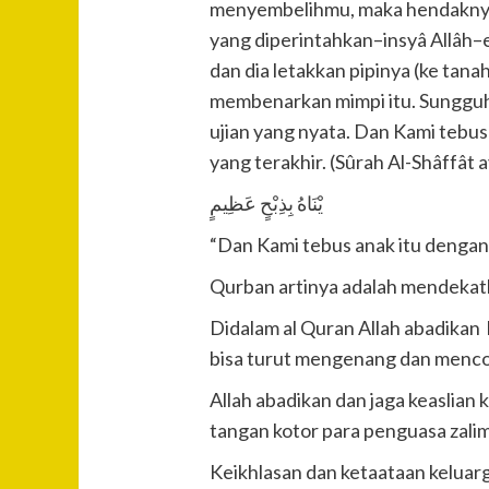
menyembelihmu, maka hendaknya 
yang diperintahkan–insyâ Allâh–
dan dia letakkan pipinya (ke ta
membenarkan mimpi itu. Sungguh,
ujian yang nyata. Dan Kami tebus
yang terakhir. (Sûrah Al-Shâffât 
يْنَاهُ بِذِبْحٍ عَظِيمٍ
“Dan Kami tebus anak itu dengan 
Qurban artinya adalah mendekatk
Didalam al Quran Allah abadikan
bisa turut mengenang dan mencont
Allah abadikan dan jaga keaslian 
tangan kotor para penguasa zali
Keikhlasan dan ketaataan keluarg