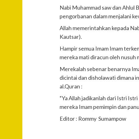
Nabi Muhammad saw dan Ahlul Bat
pengorbanan dalam menjalani kew
Allah memerintahkan kepada Nabi
Kautsar).
Hampir semua Imam Imam terkemu
mereka mati diracun oleh nusuh
Merekalah sebenar benarnya Imam
dicintai dan disholawati dimana i
al.Quran :
“Ya Allah jadikanlah dari Istri I
mereka Imam pemimpin dan panut
Editor : Rommy Sumampow