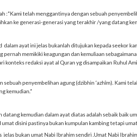
llah :”Kami telah menggantinya dengan sebuah penyembeli
alihkan ke generasi-generasi yang terakhir /yang datang ke
dalam ayat ini jelas bukanlah ditujukan kepada seekor ka
 pernah memikiki keagungan dan kemuliaan sebagaimana tek
 dari konteks redaksi ayat al Quran yg disampaikan Ruhul Ami
sebuah penyembelihan agung (dzibhin ‘azhîm). Kami telah 
ang kemudian.”
n datang kemudian dalam ayat diatas adalah sebaik baik
umat disini pastinya bukan kumpulan kambing tetapi umat
s jelas bukan umat Nabi Ibrahim sendiri .Umat Nabi Ibrahi