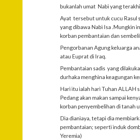
bukanlah umat Nabi yang terakhir
Ayat tersebut untuk cucu Rasul s
yang dibawa Nabi Isa .Mungkin in
korban pembantaian dan sembel
Pengorbanan Agung keluarga anak
atau Euprat di Iraq.
Pembantaian sadis yang dilakuk
durhaka menghina keagungan kem
Hari itu ialah hari Tuhan ALLAH
Pedang akan makan sampai keny
korban penyembelihan di tanah uta
Dia dianiaya, tetapi dia membiar
pembantaian; seperti induk domb
Yeremia)