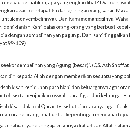
engkau perhatikan, apa yang engkau lihat? Dia menjawab
engkau akan mendapatiku dari golongan yang sabar. Maka t
nah untuk menyembelihnya). Dan Kami memanggilnya, Wahai
 demikianlah Kami balas orang-orang yang berbuat kebaik
 dia dengan sembelihan yang agung . Dan Kami tinggalkan 
ayat 99-109)
seekor sembelihan yang Agung (besar)”. (QS. Ash Shoffat [
an diri kepada Allah dengan memberikan sesuatu yang pali
 kisah kisah kehidupan para Nabi dan keluarganya agar or
oh serta menjadikan uswah para figur dari keluarga telad
kisah kisah dalam al Quran tersebut diantaranya agar tidak 
m dan orang orang jahat untuk kepentingan mencapai tujua
a kenabian yang sengaja kisahnya diabadikan Allah dalam 