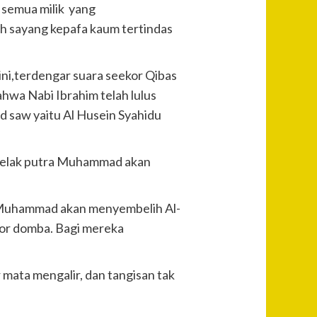
semua milik yang
sih sayang kepafa kaum tertindas
ini,terdengar suara seekor Qibas
hwa Nabi Ibrahim telah lulus
 saw yaitu Al Husein Syahidu
 kelak putra Muhammad akan
 Muhammad akan menyembelih Al-
or domba. Bagi mereka
mata mengalir, dan tangisan tak