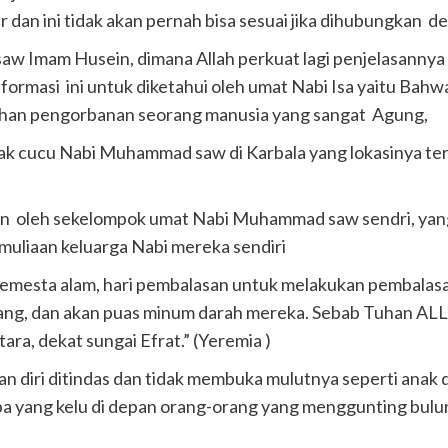
 dan ini tidak akan pernah bisa sesuai jika dihubungkan de
aw Imam Husein, dimana Allah perkuat lagi penjelasannya 
formasi ini untuk diketahui oleh umat Nabi Isa yaitu Bahwa
ihan pengorbanan seorang manusia yang sangat Agung,
 cucu Nabi Muhammad saw di Karbala yang lokasinya terle
an oleh sekelompok umat Nabi Muhammad saw sendri, yang
uliaan keluarga Nabi mereka sendiri
 semesta alam, hari pembalasan untuk melakukan pembalas
ang, dan akan puas minum darah mereka. Sebab Tuhan A
ra, dekat sungai Efrat.” (Yeremia )
kan diri ditindas dan tidak membuka mulutnya seperti ana
a yang kelu di depan orang-orang yang menggunting bulun