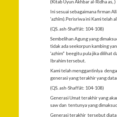
(Kitab Uyun Akhbar al-Ridha as, )
Ini sesuai sebagaimana firman A
‘azhîm).Perisriwa ini Kami telah 
(QS. ash-Shaffât: 104-108)
Sembelihan Agung yang dimaksud 
tidak ada seekorpun kambing yang
‘azhim” beegitu pula jika dilihat
Ibrahim tersebut.
Kami telah menggantinlya dengan 
generasi yang terakhir yang dat
(QS. ash-Shaffât: 104-108)
Generasi Umat terakhir yang aka
saw dan tentunya yang dimaksud 
Generasi terakhir tersebut diata