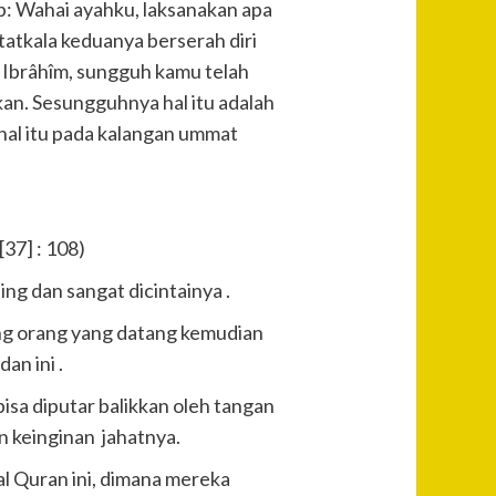
: Wahai ayahku, laksanakan apa
atkala keduanya berserah diri
 Ibrâhîm, sungguh kamu telah
an. Sesungguhnya hal itu adalah
hal itu pada kalangan ummat
37] : 108)
ng dan sangat dicintainya .
ang orang yang datang kemudian
an ini .
bisa diputar balikkan oleh tangan
n keinginan jahatnya.
al Quran ini, dimana mereka