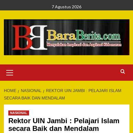
Skip
7 Agustus 2026
to
content
Primary
Menu
HOME
NASIONAL
REKTOR UIN JAMBI : PELAJARI ISLAM
SECARA BAIK DAN MENDALAM
NASIONAL
Rektor UIN Jambi : Pelajari Islam
secara Baik dan Mendalam