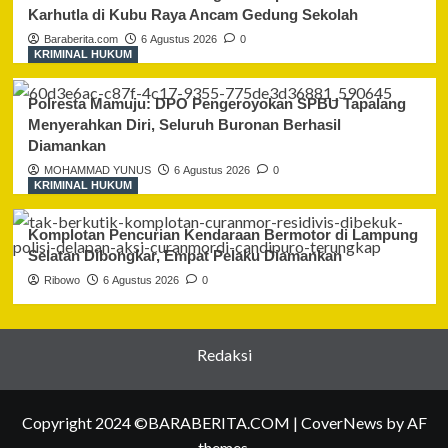
Karhutla di Kubu Raya Ancam Gedung Sekolah
Baraberita.com
6 Agustus 2026
0
KRIMINAL HUKUM
Polresta Mamuju: DPO Pengeroyokan SPBU Tapalang
Menyerahkan Diri, Seluruh Buronan Berhasil
Diamankan
MOHAMMAD YUNUS
6 Agustus 2026
0
KRIMINAL HUKUM
Komplotan Pencurian Kendaraan Bermotor di Lampung
Selatan Dibongkar, Empat Pelaku Diamankan
Ribowo
6 Agustus 2026
0
Redaksi
Copyright 2024 ©BARABERITA.COM
|
CoverNews
by AF
themes.