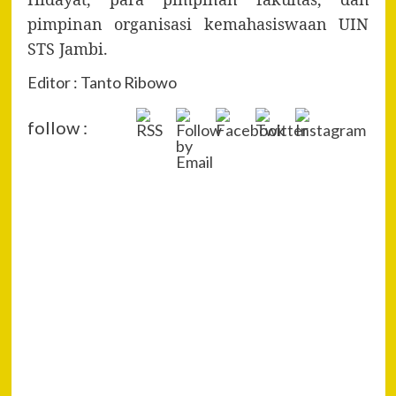
pimpinan organisasi kemahasiswaan UIN
STS Jambi.
Editor : Tanto Ribowo
follow :
P
Pre
Net
Na
Cur
Mak
di M
Ke
Pas
Buk
dar
Next
SEMBELIHAN
YANG