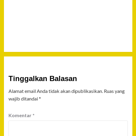
AGUNG,
Study Kritis
Sejarah Iedul
Qurban Yang
Hilang
Tinggalkan Balasan
Alamat email Anda tidak akan dipublikasikan.
Ruas yang
wajib ditandai
*
Komentar
*