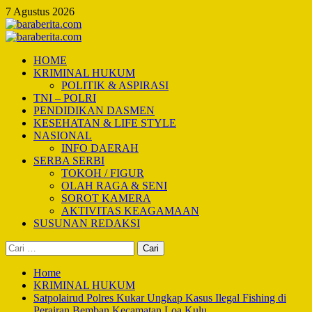
Skip
7 Agustus 2026
to
content
Primary
Menu
HOME
KRIMINAL HUKUM
POLITIK & ASPIRASI
TNI – POLRI
PENDIDIKAN DASMEN
KESEHATAN & LIFE STYLE
NASIONAL
INFO DAERAH
SERBA SERBI
TOKOH / FIGUR
OLAH RAGA & SENI
SOROT KAMERA
AKTIVITAS KEAGAMAAN
SUSUNAN REDAKSI
Cari
untuk:
Home
KRIMINAL HUKUM
Satpolairud Polres Kukar Ungkap Kasus Ilegal Fishing di
Perairan Bemban Kecamatan Loa Kulu