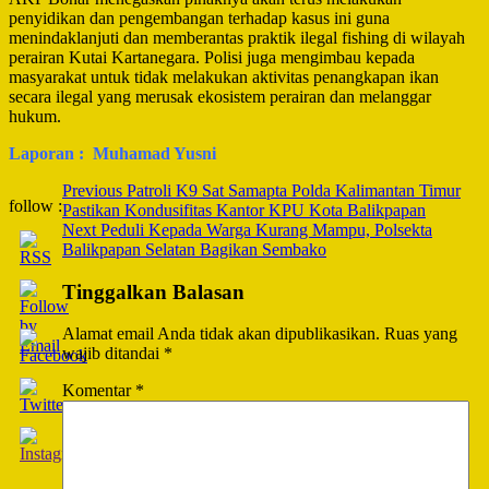
penyidikan dan pengembangan terhadap kasus ini guna
menindaklanjuti dan memberantas praktik ilegal fishing di wilayah
perairan Kutai Kartanegara. Polisi juga mengimbau kepada
masyarakat untuk tidak melakukan aktivitas penangkapan ikan
secara ilegal yang merusak ekosistem perairan dan melanggar
hukum.
Laporan : Muhamad Yusni
Post
Previous
Patroli K9 Sat Samapta Polda Kalimantan Timur
follow :
Pastikan Kondusifitas Kantor KPU Kota Balikpapan
Navigation
Next
Peduli Kepada Warga Kurang Mampu, Polsekta
Balikpapan Selatan Bagikan Sembako
Tinggalkan Balasan
Alamat email Anda tidak akan dipublikasikan.
Ruas yang
wajib ditandai
*
Komentar
*