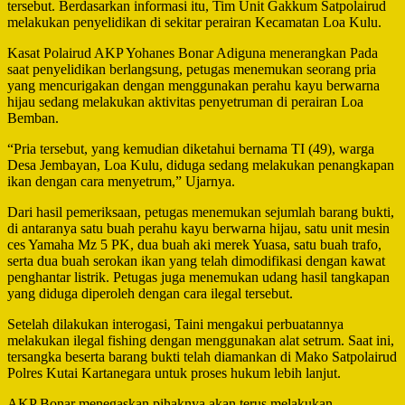
tersebut. Berdasarkan informasi itu, Tim Unit Gakkum Satpolairud
melakukan penyelidikan di sekitar perairan Kecamatan Loa Kulu.
Kasat Polairud AKP Yohanes Bonar Adiguna menerangkan Pada
saat penyelidikan berlangsung, petugas menemukan seorang pria
yang mencurigakan dengan menggunakan perahu kayu berwarna
hijau sedang melakukan aktivitas penyetruman di perairan Loa
Bemban.
“Pria tersebut, yang kemudian diketahui bernama TI (49), warga
Desa Jembayan, Loa Kulu, diduga sedang melakukan penangkapan
ikan dengan cara menyetrum,” Ujarnya.
Dari hasil pemeriksaan, petugas menemukan sejumlah barang bukti,
di antaranya satu buah perahu kayu berwarna hijau, satu unit mesin
ces Yamaha Mz 5 PK, dua buah aki merek Yuasa, satu buah trafo,
serta dua buah serokan ikan yang telah dimodifikasi dengan kawat
penghantar listrik. Petugas juga menemukan udang hasil tangkapan
yang diduga diperoleh dengan cara ilegal tersebut.
Setelah dilakukan interogasi, Taini mengakui perbuatannya
melakukan ilegal fishing dengan menggunakan alat setrum. Saat ini,
tersangka beserta barang bukti telah diamankan di Mako Satpolairud
Polres Kutai Kartanegara untuk proses hukum lebih lanjut.
AKP Bonar menegaskan pihaknya akan terus melakukan