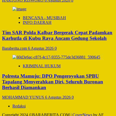
HARTONO KISWORO
6 Agustus 2026
0
BENCANA - MUSIBAH
INFO DAERAH
Tim SAR Polda Kalbar Bergerak Cepat Padamkan
Karhutla di Kubu Raya Ancam Gedung Sekolah
Baraberita.com
6 Agustus 2026
0
KRIMINAL HUKUM
Polresta Mamuju: DPO Pengeroyokan SPBU
Tapalang Menyerahkan Diri, Seluruh Buronan
Berhasil Diamankan
MOHAMMAD YUNUS
6 Agustus 2026
0
Redaksi
Copyright 2024 ©BARABERITA.COM
|
CoverNews
by AF