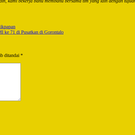
in, kami bekerja bahu membahu bersama tim yang lain dengan tuju
likpapan
ke 71 di Pusatkan di Gorontalo
b ditandai
*