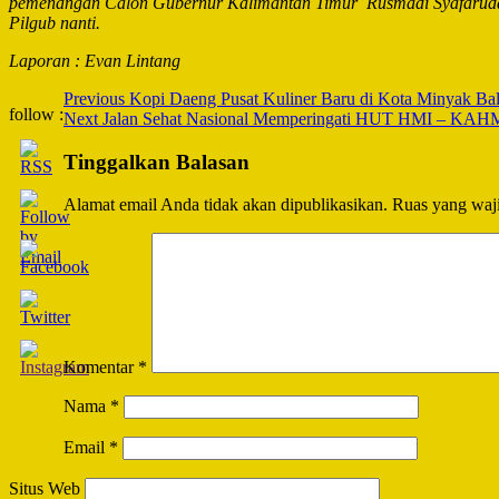
pemenangan Calon Gubernur Kalimantan Timur Rusmadi Syafarudd
Pilgub nanti.
Laporan : Evan Lintang
Post
Previous
Kopi Daeng Pusat Kuliner Baru di Kota Minyak Ba
follow :
Next
Jalan Sehat Nasional Memperingati HUT HMI – KAHMI 
Navigation
Tinggalkan Balasan
Alamat email Anda tidak akan dipublikasikan.
Ruas yang waji
Komentar
*
Nama
*
Email
*
Situs Web