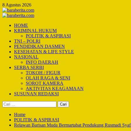
Skip
8 Agustus 2026
to
content
Primary
Menu
HOME
KRIMINAL HUKUM
POLITIK & ASPIRASI
TNI – POLRI
PENDIDIKAN DASMEN
KESEHATAN & LIFE STYLE
NASIONAL
INFO DAERAH
SERBA SERBI
TOKOH / FIGUR
OLAH RAGA & SENI
SOROT KAMERA
AKTIVITAS KEAGAMAAN
SUSUNAN REDAKSI
Cari
untuk:
Home
POLITIK & ASPIRASI
Relawan Barisan Muda Bermartabat Pendukung Rusmadi Syaf