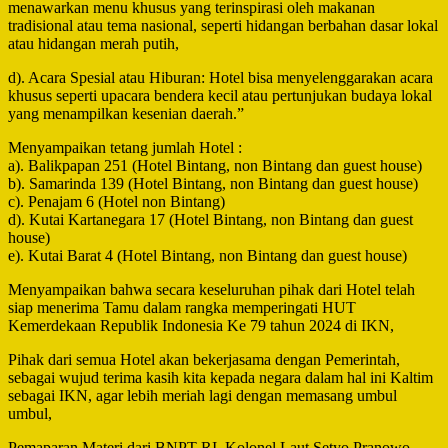
menawarkan menu khusus yang terinspirasi oleh makanan
tradisional atau tema nasional, seperti hidangan berbahan dasar lokal
atau hidangan merah putih,
d). Acara Spesial atau Hiburan: Hotel bisa menyelenggarakan acara
khusus seperti upacara bendera kecil atau pertunjukan budaya lokal
yang menampilkan kesenian daerah.”
Menyampaikan tetang jumlah Hotel :
a). Balikpapan 251 (Hotel Bintang, non Bintang dan guest house)
b). Samarinda 139 (Hotel Bintang, non Bintang dan guest house)
c). Penajam 6 (Hotel non Bintang)
d). Kutai Kartanegara 17 (Hotel Bintang, non Bintang dan guest
house)
e). Kutai Barat 4 (Hotel Bintang, non Bintang dan guest house)
Menyampaikan bahwa secara keseluruhan pihak dari Hotel telah
siap menerima Tamu dalam rangka memperingati HUT
Kemerdekaan Republik Indonesia Ke 79 tahun 2024 di IKN,
Pihak dari semua Hotel akan bekerjasama dengan Pemerintah,
sebagai wujud terima kasih kita kepada negara dalam hal ini Kaltim
sebagai IKN, agar lebih meriah lagi dengan memasang umbul
umbul,
Pemaparan Materi dari BNPT RI, Kolonel Laut Setyo Pranowo,