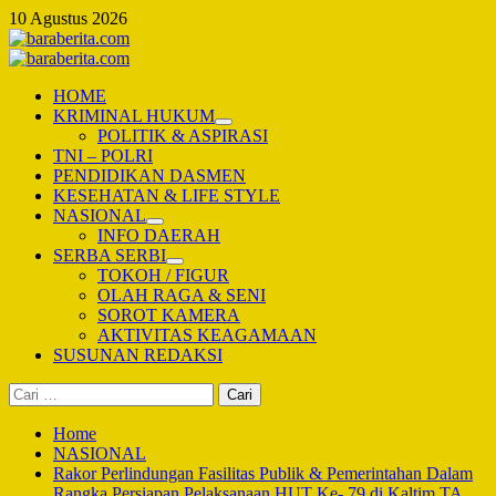
Skip
10 Agustus 2026
to
content
Primary
Menu
HOME
KRIMINAL HUKUM
POLITIK & ASPIRASI
TNI – POLRI
PENDIDIKAN DASMEN
KESEHATAN & LIFE STYLE
NASIONAL
INFO DAERAH
SERBA SERBI
TOKOH / FIGUR
OLAH RAGA & SENI
SOROT KAMERA
AKTIVITAS KEAGAMAAN
SUSUNAN REDAKSI
Cari
untuk:
Home
NASIONAL
Rakor Perlindungan Fasilitas Publik & Pemerintahan Dalam
Rangka Persiapan Pelaksanaan HUT Ke- 79 di Kaltim TA.