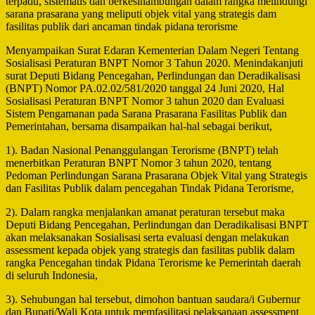
terpadu, sistematis dan berkesinambungan dalam rangka melindungi
sarana prasarana yang meliputi objek vital yang strategis dam
fasilitas publik dari ancaman tindak pidana terorisme
Menyampaikan Surat Edaran Kementerian Dalam Negeri Tentang
Sosialisasi Peraturan BNPT Nomor 3 Tahun 2020. Menindakanjuti
surat Deputi Bidang Pencegahan, Perlindungan dan Deradikalisasi
(BNPT) Nomor PA.02.02/581/2020 tanggal 24 Juni 2020, Hal
Sosialisasi Peraturan BNPT Nomor 3 tahun 2020 dan Evaluasi
Sistem Pengamanan pada Sarana Prasarana Fasilitas Publik dan
Pemerintahan, bersama disampaikan hal-hal sebagai berikut,
1). Badan Nasional Penanggulangan Terorisme (BNPT) telah
menerbitkan Peraturan BNPT Nomor 3 tahun 2020, tentang
Pedoman Perlindungan Sarana Prasarana Objek Vital yang Strategis
dan Fasilitas Publik dalam pencegahan Tindak Pidana Terorisme,
2). Dalam rangka menjalankan amanat peraturan tersebut maka
Deputi Bidang Pencegahan, Perlindungan dan Deradikalisasi BNPT
akan melaksanakan Sosialisasi serta evaluasi dengan melakukan
assessment kepada objek yang strategis dan fasilitas publik dalam
rangka Pencegahan tindak Pidana Terorisme ke Pemerintah daerah
di seluruh Indonesia,
3). Sehubungan hal tersebut, dimohon bantuan saudara/i Gubernur
dan Bupati/Wali Kota untuk memfasilitasi pelaksanaan assessment