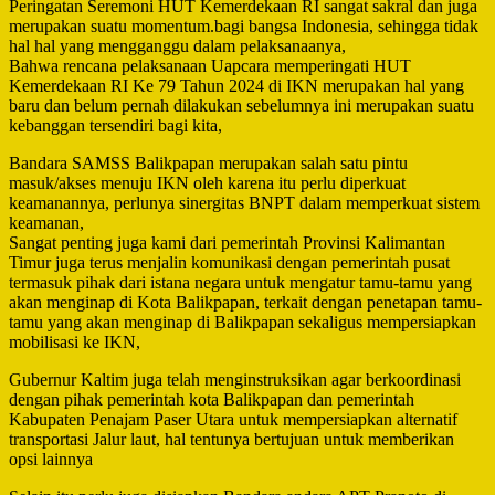
Peringatan Seremoni HUT Kemerdekaan RI sangat sakral dan juga
merupakan suatu momentum.bagi bangsa Indonesia, sehingga tidak
hal hal yang mengganggu dalam pelaksanaanya,
Bahwa rencana pelaksanaan Uapcara memperingati HUT
Kemerdekaan RI Ke 79 Tahun 2024 di IKN merupakan hal yang
baru dan belum pernah dilakukan sebelumnya ini merupakan suatu
kebanggan tersendiri bagi kita,
Bandara SAMSS Balikpapan merupakan salah satu pintu
masuk/akses menuju IKN oleh karena itu perlu diperkuat
keamanannya, perlunya sinergitas BNPT dalam memperkuat sistem
keamanan,
Sangat penting juga kami dari pemerintah Provinsi Kalimantan
Timur juga terus menjalin komunikasi dengan pemerintah pusat
termasuk pihak dari istana negara untuk mengatur tamu-tamu yang
akan menginap di Kota Balikpapan, terkait dengan penetapan tamu-
tamu yang akan menginap di Balikpapan sekaligus mempersiapkan
mobilisasi ke IKN,
Gubernur Kaltim juga telah menginstruksikan agar berkoordinasi
dengan pihak pemerintah kota Balikpapan dan pemerintah
Kabupaten Penajam Paser Utara untuk mempersiapkan alternatif
transportasi Jalur laut, hal tentunya bertujuan untuk memberikan
opsi lainnya