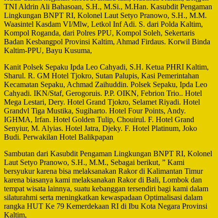
TNI Aldrin Ali Bahasoan, S.H., M.Si., M.Han. Kasubdit Pengaman
Lingkungan BNPT RI, Kolonel Laut Setyo Pranowo, S.H., M.M.
Waasintel Kasdam VI/Mlw, Letkol Inf Adi. S. dari Polda Kaltim,
Kompol Roganda, dari Polres PPU, Kompol Soleh, Sekertaris
Badan Kesbangpol Provinsi Kaltim, Ahmad Firdaus. Korwil Binda
Kaltim-PPU, Bayu Kusuma,
Kanit Polsek Sepaku Ipda Leo Cahyadi, S.H. Ketua PHRI Kaltim,
Sharul. R. GM Hotel Tjokro, Sutan Palupis, Kasi Pemerintahan
Kecamatan Sepaku, Achmad Zaihuddin. Polsek Sepaku, Ipda Leo
Cahyadi. IKN/Staf, Gerogoruis. P.P. OIKN, Febrion Trio.. Hotel
Mega Lestari, Dery. Hotel Grand Tjokro, Selamet Riyadi. Hotel
Grandvl Tiga Mustika, Sugiharto. Hotel Four Points, Andy.
IGHMA, Irfan. Hotel Golden Tulip, Chouirul. F. Hotel Grand
Senyiur, M. Alyias. Hotel Jatra, Djeky. F. Hotel Platinum, Joko
Budi. Perwakilan Hotel Balikpapan
Sambutan dari Kasubdit Pengaman Lingkungan BNPT RI, Kolonel
Laut Setyo Pranowo, S.H., M.M., Sebagai berikut, ” Kami
bersyukur karena bisa melaksanakan Rakor di Kalimantan Timur
karena biasanya kami melaksanakan Rakor di Bali, Lombok dan
tempat wisata lainnya, suatu kebanggan tersendiri bagi kami dalam
silaturahmi serta meningkatkan kewaspadaan Optimalisasi dalam
rangka HUT Ke 79 Kemerdekaan RI di Ibu Kota Negara Provinsi
Kaltim,