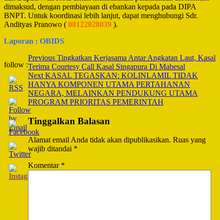
dimaksud, dengan pembiayaan di ebankan kepada pada DIPA
BNPT. Untuk koordinasi lebih lanjut, dapat menghubungi Sdr.
Andityas Pranowo (
08122828039
).
Laporan : OBIDS
Post
Previous
Tingkatkan Kerjasama Antar Angkatan Laut, Kasal
follow :
Terima Courtesy Call Kasal Singapura Di Mabesal
Navigation
Next
KASAL TEGASKAN: KOLINLAMIL TIDAK
HANYA KOMPONEN UTAMA PERTAHANAN
NEGARA, MELAINKAN PENDUKUNG UTAMA
PROGRAM PRIORITAS PEMERINTAH
Tinggalkan Balasan
Alamat email Anda tidak akan dipublikasikan.
Ruas yang
wajib ditandai
*
Komentar
*