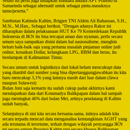
Selain itu perlu juga disiapkan Bandara andara APT Pranoto di
Samarinda sebagai alternatif untuk sebagai pintu.masuknya
tamu/peserta.”
Sambutan Kabinda Kaltim, Brigjen TNI Aldrin Ali Bahasoan, S.H.,
M.Si., M.Han., Sebagai berikut, “Dengan adanya Rakor ini
diharapkan dalam pelaksanaan HUT Ke 79 Kemerdekaan Republik
Indonesia di IKN itu bisa tercapai aman dan nyaman, perlu secara
umum saya sampaikan disini dalam hal nasionalisme, mungkin
belum baik-baik saja yang pertama masalah pinjaman online judi
online, kenaikan Dollar, kelangkaan LPG, BBM dan beras, itu
berdampak di Kalimantan Timur,
Secara umum untuk logistiknya dari lokal belum mencukupi data
yang diambil dari sumber yang bisa dipertanggungjawabkan itu kita
baru mencakup 3,1% yang lainnya masih dari luar dalam (Jawa
maupun Sulawesi)
Bulan Juni saja kemarin itu sudah cukup padat akhirnya kami
mendapatkan data dari Kotamadya Balikpapan dalam hal sampah
juga meningkat 46% dari bulan Mei, artinya pendatang di Kaltim
sudah banyak,
Selanjutnya di sini kita secara bersama-sama, intinya adalah kita
secara terpadu mencari data menganalisa kemungkinan AGHT yang
ada terutama di terorisme, terkait dengan wilayah penyangga IKN
ini secara umum Provinsi Kaltim tapi secara khusus Balikpapan,