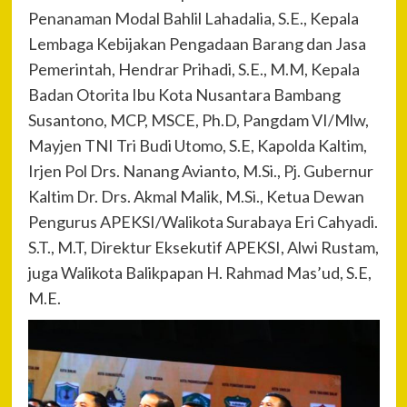
Penanaman Modal Bahlil Lahadalia, S.E., Kepala
Lembaga Kebijakan Pengadaan Barang dan Jasa
Pemerintah, Hendrar Prihadi, S.E., M.M, Kepala
Badan Otorita Ibu Kota Nusantara Bambang
Susantono, MCP, MSCE, Ph.D, Pangdam VI/Mlw,
Mayjen TNI Tri Budi Utomo, S.E, Kapolda Kaltim,
Irjen Pol Drs. Nanang Avianto, M.Si., Pj. Gubernur
Kaltim Dr. Drs. Akmal Malik, M.Si., Ketua Dewan
Pengurus APEKSI/Walikota Surabaya Eri Cahyadi.
S.T., M.T, Direktur Eksekutif APEKSI, Alwi Rustam,
juga Walikota Balikpapan H. Rahmad Mas’ud, S.E,
M.E.