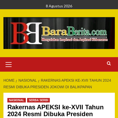
Skip
8 Agustus 2026
to
content
Primary
Menu
HOME
NASIONAL
RAKERNAS APEKSI KE-XVII TAHUN 2024
RESMI DIBUKA PRESIDEN JOKOWI DI BALIKPAPAN
NASIONAL
SERBA SERBI
Rakernas APEKSI ke-XVII Tahun
2024 Resmi Dibuka Presiden