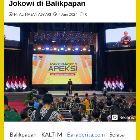
Jokowi di Balikpapan
M. ALI HASAN ASY'ARI
4 Juni 2024
0
Balikpapan – KALTIM –
Baraberita.com
– Selasa