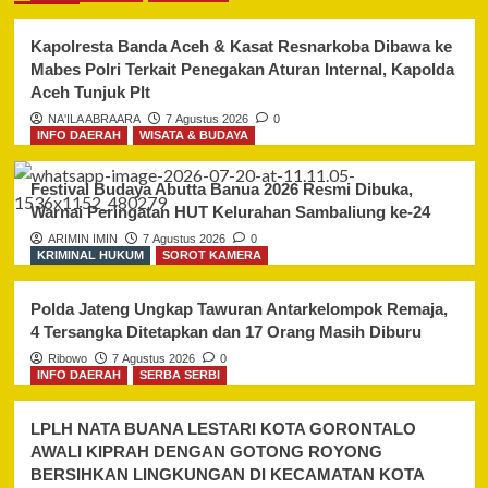
Kapolresta Banda Aceh & Kasat Resnarkoba Dibawa ke
Mabes Polri Terkait Penegakan Aturan Internal, Kapolda
Aceh Tunjuk Plt
NA'ILA ABRAARA
7 Agustus 2026
0
INFO DAERAH
WISATA & BUDAYA
Festival Budaya Abutta Banua 2026 Resmi Dibuka,
Warnai Peringatan HUT Kelurahan Sambaliung ke-24
ARIMIN IMIN
7 Agustus 2026
0
KRIMINAL HUKUM
SOROT KAMERA
Polda Jateng Ungkap Tawuran Antarkelompok Remaja,
4 Tersangka Ditetapkan dan 17 Orang Masih Diburu
Ribowo
7 Agustus 2026
0
INFO DAERAH
SERBA SERBI
LPLH NATA BUANA LESTARI KOTA GORONTALO
AWALI KIPRAH DENGAN GOTONG ROYONG
BERSIHKAN LINGKUNGAN DI KECAMATAN KOTA