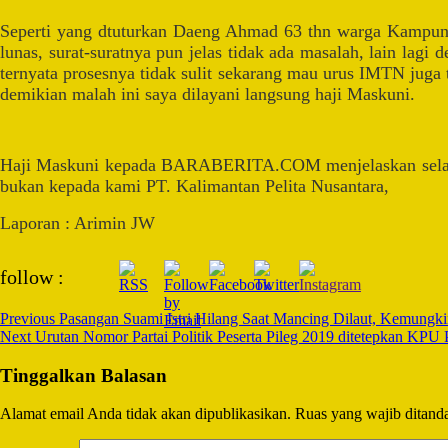
Seperti yang dtuturkan Daeng Ahmad 63 thn warga Kampung
lunas, surat-suratnya pun jelas tidak ada masalah, lain la
ternyata prosesnya tidak sulit sekarang mau urus IMTN juga t
demikian malah ini saya dilayani langsung haji Maskuni.
Haji Maskuni kepada BARABERITA.COM menjelaskan selama i
bukan kepada kami PT. Kalimantan Pelita Nusantara,
Laporan : Arimin JW
Post
follow :
Navigation
Previous
Pasangan Suami Istri Hilang Saat Mancing Dilaut, Kemung
Next
Urutan Nomor Partai Politik Peserta Pileg 2019 ditetepkan KPU 
Tinggalkan Balasan
Alamat email Anda tidak akan dipublikasikan.
Ruas yang wajib ditand