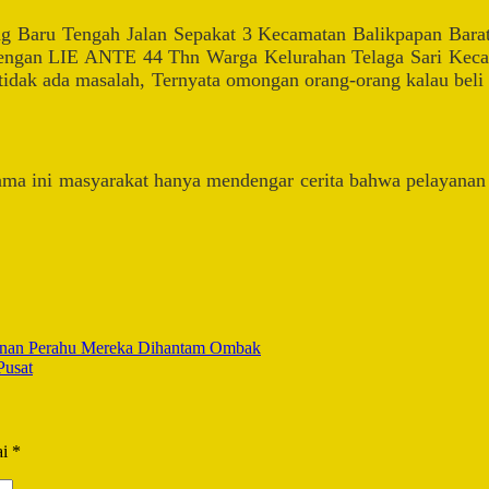
 Baru Tengah Jalan Sepakat 3 Kecamatan Balikpapan Barat,
gi dengan LIE ANTE 44 Thn Warga Kelurahan Telaga Sari Keca
idak ada masalah, Ternyata omongan orang-orang kalau beli ta
ni masyarakat hanya mendengar cerita bahwa pelayanan kam
kinan Perahu Mereka Dihantam Ombak
Pusat
ai
*