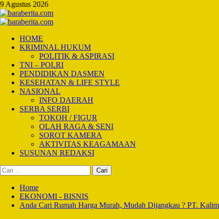
Skip
9 Agustus 2026
to
content
Primary
Menu
HOME
KRIMINAL HUKUM
POLITIK & ASPIRASI
TNI – POLRI
PENDIDIKAN DASMEN
KESEHATAN & LIFE STYLE
NASIONAL
INFO DAERAH
SERBA SERBI
TOKOH / FIGUR
OLAH RAGA & SENI
SOROT KAMERA
AKTIVITAS KEAGAMAAN
SUSUNAN REDAKSI
Cari
untuk:
Home
EKONOMI - BISNIS
Anda Cari Rumah Harga Murah, Mudah Dijangkau ? PT. Kaliman