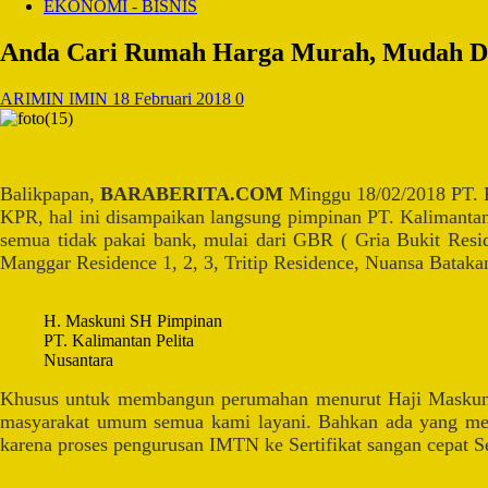
EKONOMI - BISNIS
Anda Cari Rumah Harga Murah, Mudah Dija
ARIMIN IMIN
18 Februari 2018
0
Balikpapan,
BARABERITA.COM
Minggu 18/02/2018 PT. K
KPR, hal ini disampaikan langsung pimpinan PT. Kalimant
semua tidak pakai bank, mulai dari GBR ( Gria Bukit Resid
Manggar Residence 1, 2, 3, Tritip Residence, Nuansa Bataka
H. Maskuni SH Pimpinan
PT. Kalimantan Pelita
Nusantara
Khusus untuk membangun perumahan menurut Haji Maskuni, SH
masyarakat umum semua kami layani. Bahkan ada yang memes
karena proses pengurusan IMTN ke Sertifikat sangan cepat S