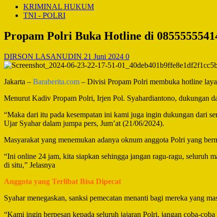
KRIMINAL HUKUM
TNI - POLRI
Propam Polri Buka Hotline di 0855555541
DIRSON LASANUDIN
21 Juni 2024
0
Jakarta –
Baraberita.com
– Divisi Propam Polri membuka hotline laya
Menurut Kadiv Propam Polri, Irjen Pol. Syahardiantono, dukungan da
“Maka dari itu pada kesempatan ini kami juga ingin dukungan dari s
Ujar Syahar dalam jumpa pers, Jum’at (21/06/2024).
Masyarakat yang menemukan adanya oknum anggota Polri yang bermain
“Ini online 24 jam, kita siapkan sehingga jangan ragu-ragu, seluruh m
di situ,” Jelasnya
Anggota yang Terlibat Bisa Dipecat
Syahar menegaskan, sanksi pemecatan menanti bagi mereka yang masih
“Kami ingin berpesan kepada seluruh jajaran Polri, jangan coba-coba 