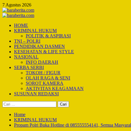
Skip
7 Agustus 2026
to
content
Primary
Menu
HOME
KRIMINAL HUKUM
POLITIK & ASPIRASI
TNI – POLRI
PENDIDIKAN DASMEN
KESEHATAN & LIFE STYLE
NASIONAL
INFO DAERAH
SERBA SERBI
TOKOH / FIGUR
OLAH RAGA & SENI
SOROT KAMERA
AKTIVITAS KEAGAMAAN
SUSUNAN REDAKSI
Cari
untuk:
Home
KRIMINAL HUKUM
Propam Polri Buka Hotline di 085555554141, Semua Masyarak