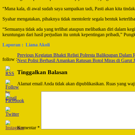
“Mana kala, di awal sudah saya sampaikan tadi, Pasti akan kita tind
Syahar mengatakan, pihaknya tidak mentolerir segala bentuk keterliba
“Semuanya tidak ada yang terlibat ataupun melibatkan diri dalam keg
keuntungan dari hasil perjudian itu untuk kepentingan pribadi,” Pung
Laporan : Liana Akoli
Post
Previous
Kegiatan Bhakti Religi Polresta Balikpapan Dalam
follow :
Next
Polisi Berhasil Amankan Ratusan Botol Miras di Garut 
Navigation
Tinggalkan Balasan
Alamat email Anda tidak akan dipublikasikan.
Ruas yang waji
Komentar
*