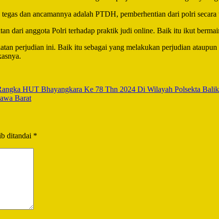
ak tegas dan ancamannya adalah PTDH, pemberhentian dari polri secara 
tan dari anggota Polri terhadap praktik judi online. Baik itu ikut berm
iatan perjudian ini. Baik itu sebagai yang melakukan perjudian ataup
kasnya.
 Rangka HUT Bhayangkara Ke 78 Thn 2024 Di Wilayah Polsekta Balik
Jawa Barat
b ditandai
*