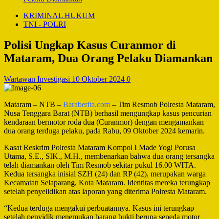
KRIMINAL HUKUM
TNI - POLRI
Polisi Ungkap Kasus Curanmor di
Mataram, Dua Orang Pelaku Diamankan
Wartawan Investigasi
10 Oktober 2024
0
Mataram – NTB –
Baraberita.com
– Tim Resmob Polresta Mataram,
Nusa Tenggara Barat (NTB) berhasil mengungkap kasus pencurian
kendaraan bermotor roda dua (Curanmor) dengan mengamankan
dua orang terduga pelaku, pada Rabu, 09 Oktober 2024 kemarin.
Kasat Reskrim Polresta Mataram Kompol I Made Yogi Porusa
Utama, S.E., SIK., M.H., membenarkan bahwa dua orang tersangka
telah diamankan oleh Tim Resmob sekitar pukul 16.00 WITA.
Kedua tersangka inisial SZH (24) dan RP (42), merupakan warga
Kecamatan Selaparang, Kota Mataram. Identitas mereka terungkap
setelah penyelidikan atas laporan yang diterima Polresta Mataram.
“Kedua terduga mengakui perbuatannya. Kasus ini terungkap
setelah penyidik menemukan barang bukti berupa sepeda motor