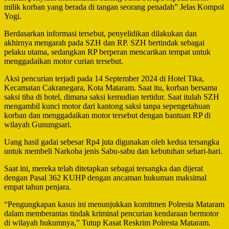
milik korban yang berada di tangan seorang penadah” Jelas Kompol
Yogi.
Berdasarkan informasi tersebut, penyelidikan dilakukan dan
akhirnya mengarah pada SZH dan RP. SZH bertindak sebagai
pelaku utama, sedangkan RP berperan mencarikan tempat untuk
menggadaikan motor curian tersebut.
Aksi pencurian terjadi pada 14 September 2024 di Hotel Tika,
Kecamatan Cakranegara, Kota Mataram. Saat itu, korban bersama
saksi tiba di hotel, dimana saksi kemudian tertidur. Saat itulah SZH
mengambil kunci motor dari kantong saksi tanpa sepengetahuan
korban dan menggadaikan motor tersebut dengan bantuan RP di
wilayah Gunungsari.
Uang hasil gadai sebesar Rp4 juta digunakan oleh kedua tersangka
untuk membeli Narkoba jenis Sabu-sabu dan kebutuhan sehari-hari.
Saat ini, mereka telah ditetapkan sebagai tersangka dan dijerat
dengan Pasal 362 KUHP dengan ancaman hukuman maksimal
empat tahun penjara.
“Pengungkapan kasus ini menunjukkan komitmen Polresta Mataram
dalam memberantas tindak kriminal pencurian kendaraan bermotor
di wilayah hukumnya,” Tutup Kasat Reskrim Polresta Mataram.