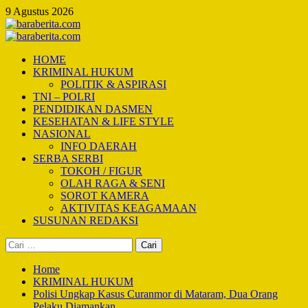
Skip
9 Agustus 2026
to
content
Primary
Menu
HOME
KRIMINAL HUKUM
POLITIK & ASPIRASI
TNI – POLRI
PENDIDIKAN DASMEN
KESEHATAN & LIFE STYLE
NASIONAL
INFO DAERAH
SERBA SERBI
TOKOH / FIGUR
OLAH RAGA & SENI
SOROT KAMERA
AKTIVITAS KEAGAMAAN
SUSUNAN REDAKSI
Cari
untuk:
Home
KRIMINAL HUKUM
Polisi Ungkap Kasus Curanmor di Mataram, Dua Orang
Pelaku Diamankan