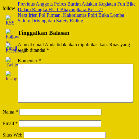
Post
Previous
Anggota Polres Bartim Adakan Kegiatan Fun Bike
follow :
Dalam Rangka HUT Bhayangkara Ke – 77
Navigation
Next
Irjen Pol Firman, Kakorlantas Polri Buka Lomba
Safety Driving dan Safety Riding
Tinggalkan Balasan
Alamat email Anda tidak akan dipublikasikan.
Ruas yang
wajib ditandai
*
Komentar
*
Nama
*
Email
*
Situs Web