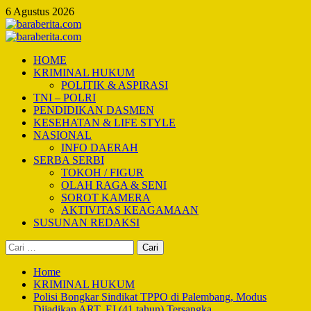
Skip
6 Agustus 2026
to
content
Primary
Menu
HOME
KRIMINAL HUKUM
POLITIK & ASPIRASI
TNI – POLRI
PENDIDIKAN DASMEN
KESEHATAN & LIFE STYLE
NASIONAL
INFO DAERAH
SERBA SERBI
TOKOH / FIGUR
OLAH RAGA & SENI
SOROT KAMERA
AKTIVITAS KEAGAMAAN
SUSUNAN REDAKSI
Cari
untuk:
Home
KRIMINAL HUKUM
Polisi Bongkar Sindikat TPPO di Palembang, Modus
Dijadikan ART, EI (41 tahun) Tersangka