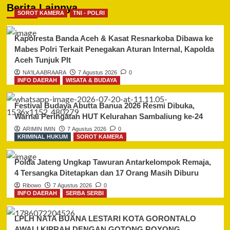
Berita Lainnya
SOROT KAMERA
TNI - POLRI
Kapolresta Banda Aceh & Kasat Resnarkoba Dibawa ke
Mabes Polri Terkait Penegakan Aturan Internal, Kapolda
Aceh Tunjuk Plt
NA'ILA ABRAARA
7 Agustus 2026
0
INFO DAERAH
WISATA & BUDAYA
Festival Budaya Abutta Banua 2026 Resmi Dibuka,
Warnai Peringatan HUT Kelurahan Sambaliung ke-24
ARIMIN IMIN
7 Agustus 2026
0
KRIMINAL HUKUM
SOROT KAMERA
Polda Jateng Ungkap Tawuran Antarkelompok Remaja,
4 Tersangka Ditetapkan dan 17 Orang Masih Diburu
Ribowo
7 Agustus 2026
0
INFO DAERAH
SERBA SERBI
LPLH NATA BUANA LESTARI KOTA GORONTALO
AWALI KIPRAH DENGAN GOTONG ROYONG