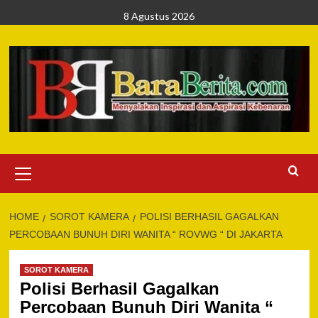
Skip
8 Agustus 2026
to
content
Primary
Menu
HOME
SOROT KAMERA
POLISI BERHASIL GAGALKAN
PERCOBAAN BUNUH DIRI WANITA “ ROVWG “ DI JAKARTA
SOROT KAMERA
Polisi Berhasil Gagalkan
Percobaan Bunuh Diri Wanita “