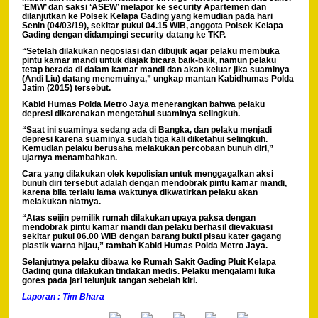
‘EMW’ dan saksi ‘ASEW’ melapor ke security Apartemen dan
dilanjutkan ke Polsek Kelapa Gading yang kemudian pada hari
Senin (04/03/19), sekitar pukul 04.15 WIB, anggota Polsek Kelapa
Gading dengan didampingi security datang ke TKP.
“Setelah dilakukan negosiasi dan dibujuk agar pelaku membuka
pintu kamar mandi untuk diajak bicara baik-baik, namun pelaku
tetap berada di dalam kamar mandi dan akan keluar jika suaminya
(Andi Liu) datang menemuinya,” ungkap mantan Kabidhumas Polda
Jatim (2015) tersebut.
Kabid Humas Polda Metro Jaya menerangkan bahwa pelaku
depresi dikarenakan mengetahui suaminya selingkuh.
“Saat ini suaminya sedang ada di Bangka, dan pelaku menjadi
depresi karena suaminya sudah tiga kali diketahui selingkuh.
Kemudian pelaku berusaha melakukan percobaan bunuh diri,”
ujarnya menambahkan.
Cara yang dilakukan olek kepolisian untuk menggagalkan aksi
bunuh diri tersebut adalah dengan mendobrak pintu kamar mandi,
karena bila terlalu lama waktunya dikwatirkan pelaku akan
melakukan niatnya.
“Atas seijin pemilik rumah dilakukan upaya paksa dengan
mendobrak pintu kamar mandi dan pelaku berhasil dievakuasi
sekitar pukul 06.00 WIB dengan barang bukti pisau kater gagang
plastik warna hijau,” tambah Kabid Humas Polda Metro Jaya.
Selanjutnya pelaku dibawa ke Rumah Sakit Gading Pluit Kelapa
Gading guna dilakukan tindakan medis. Pelaku mengalami luka
gores pada jari telunjuk tangan sebelah kiri.
Laporan : Tim Bhara