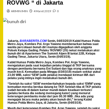
ROVWG “ di Jakarta
ARIMIN IMIN
4 Maret 2019
0
Jakarta,
BARABERITA.COM
Senin, 04/03/2019 Kabid Humas Polda
Metro Jaya, Kombes Pol. Argo Yuwono membenarkan bahwa saat
wanita percobaan bunuh diri mampu digagalkan oleh anggota
Polsek Kelapa Gading. Pelaku ‘ROVWG’ (35) nekat melakukan aksi
bunuh diri di Apartemen The Summit Alpen III lantai 22B, Kelapa
Gading Timur, Jakarta Utara, Senin (04/03/19).
Kabid Humas Polda Metro Jaya, Kombes Pol. Argo Yuwono,
mengatakan pada saat kejadian pelaku tinggal di TKP bersama
dengan pembantu bernama Eni Sutiani dan tiga orang anaknya yang
masih kecil. Kemudian pada Minggu (03/03/19) malam sekitar pukul
23.00 WIB, saksi ‘SEW’ (adik pelaku) mendapat kiriman WA dari
pelaku yang intinya ingin melakukan bunuh diri.
“Setelah itu saksi ‘SEW’ memberitahukan kepada saksi ‘EMW’ yang
kemudian mereka berdua datang ke TKP. Setelah tiba di TKP pelaku
sudah berada di dalam kamar mandi dalam keadaan terkunci
(pelaku berkata dia sedang memegang kater) yang menurut
keterangan pembantu mulai dari jam 00.30 WIB. Jika ada yang
mengajak bicara maka pelaku akan bunuh diri,” terang Kabid
Humas Polda Metro Jaya, di Jakarta, Senin (04/03/19).
Masih dari keterangan Kombes Pol. Argo Yuwono, setelah itu saksi