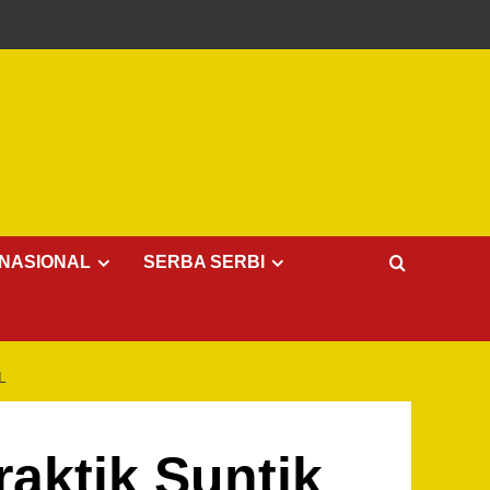
NASIONAL
SERBA SERBI
L
raktik Suntik