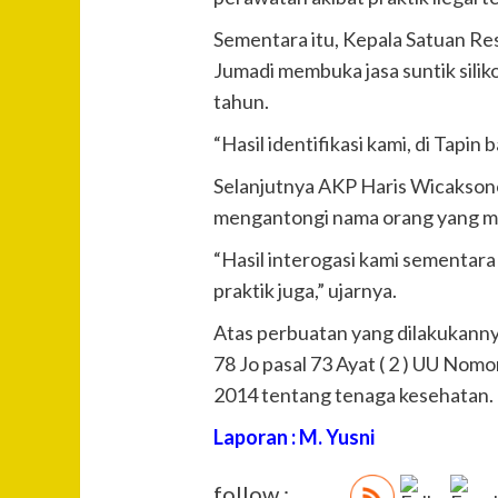
Sementara itu, Kepala Satuan Re
Jumadi membuka jasa suntik silik
tahun.
“Hasil identifikasi kami, di Tapin
Selanjutnya AKP Haris Wicakso
mengantongi nama orang yang mem
“Hasil interogasi kami sementara
praktik juga,” ujarnya.
Atas perbuatan yang dilakukanny
78 Jo pasal 73 Ayat ( 2 ) UU No
2014 tentang tenaga kesehatan.
Laporan : M. Yusni
follow :