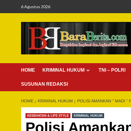
Skip
6 Agustus 2026
to
content
HOME
KRIMINAL HUKUM
TNI – POLRI
SUSUNAN REDAKSI
HOME
KRIMINAL HUKUM
POLISI AMANKAN ” MADI ”
KESEHATAN & LIFE STYLE
KRIMINAL HUKUM
Polisi Amankan