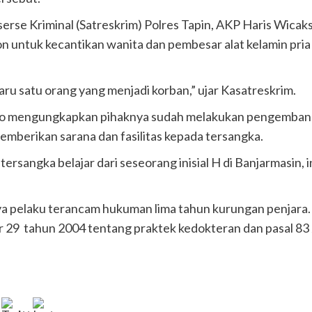
serse Kriminal (Satreskrim) Polres Tapin, AKP Haris Wic
on untuk kecantikan wanita dan pembesar alat kelamin pria 
 baru satu orang yang menjadi korban,” ujar Kasatreskrim.
no mengungkapkan pihaknya sudah melakukan pengemban
berikan sarana dan fasilitas kepada tersangka.
 tersangka belajar dari seseorang inisial H di Banjarmasin
a pelaku terancam hukuman lima tahun kurungan penjara. P
mor 29 tahun 2004 tentang praktek kedokteran dan pasal 8