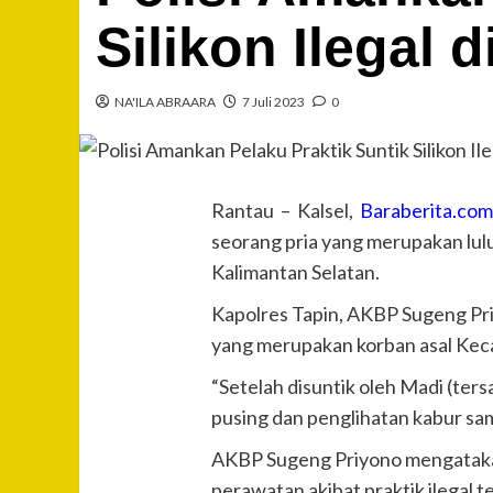
Silikon Ilegal 
NA'ILA ABRAARA
7 Juli 2023
0
Rantau – Kalsel,
Baraberita.co
seorang pria yang merupakan lulu
Kalimantan Selatan.
Kapolres Tapin, AKBP Sugeng Pr
yang merupakan korban asal Keca
“Setelah disuntik oleh Madi (ter
pusing dan penglihatan kabur sam
AKBP Sugeng Priyono mengatakan
perawatan akibat praktik ilegal t