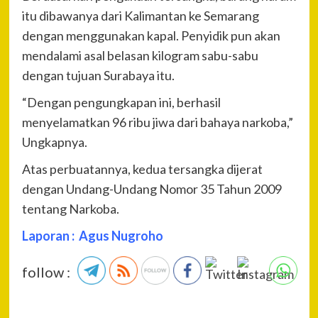
itu dibawanya dari Kalimantan ke Semarang
dengan menggunakan kapal. Penyidik pun akan
mendalami asal belasan kilogram sabu-sabu
dengan tujuan Surabaya itu.
“Dengan pengungkapan ini, berhasil
menyelamatkan 96 ribu jiwa dari bahaya narkoba,”
Ungkapnya.
Atas perbuatannya, kedua tersangka dijerat
dengan Undang-Undang Nomor 35 Tahun 2009
tentang Narkoba.
Laporan : Agus Nugroho
follow :
P
Pre
Cab
Na