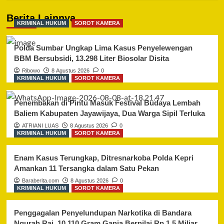
Berita Lainnya
KRIMINAL HUKUM
SOROT KAMERA
Polda Sumbar Ungkap Lima Kasus Penyelewengan
BBM Bersubsidi, 13.298 Liter Biosolar Disita
Ribowo
8 Agustus 2026
0
KRIMINAL HUKUM
SOROT KAMERA
Penembakan di Pintu Masuk Festival Budaya Lembah
Baliem Kabupaten Jayawijaya, Dua Warga Sipil Terluka
ATRIANI LUAS
8 Agustus 2026
0
KRIMINAL HUKUM
SOROT KAMERA
Enam Kasus Terungkap, Ditresnarkoba Polda Kepri
Amankan 11 Tersangka dalam Satu Pekan
Baraberita.com
8 Agustus 2026
0
KRIMINAL HUKUM
SOROT KAMERA
Penggagalan Penyelundupan Narkotika di Bandara
Ngurah Rai, 10.110 Gram Ganja Bernilai Rp.1,5 Miliar