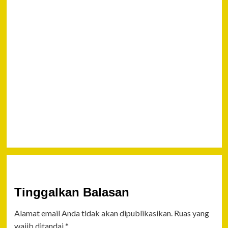
Dana
Desa
Rp.360
Juta
Kades
Sampang
Agung,
Ikhwan A.
Ditangkap
Polisi
Tinggalkan Balasan
Alamat email Anda tidak akan dipublikasikan.
Ruas yang
wajib ditandai
*