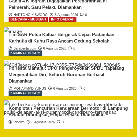
Ganja 4 Kilogram Digagalkan Peredarannya di
Palmerah, Satu Pelaku Diamankan
HARTONO KISWORO
6 Agustus 2026
0
BENCANA - MUSIBAH
INFO DAERAH
Tim SAR Polda Kalbar Bergerak Cepat Padamkan
Karhutla di Kubu Raya Ancam Gedung Sekolah
Baraberita.com
6 Agustus 2026
0
KRIMINAL HUKUM
Polresta Mamuju: DPO Pengeroyokan SPBU Tapalang
Menyerahkan Diri, Seluruh Buronan Berhasil
Diamankan
MOHAMMAD YUNUS
6 Agustus 2026
0
KRIMINAL HUKUM
Komplotan Pencurian Kendaraan Bermotor di Lampung
Selatan Dibongkar, Empat Pelaku Diamankan
Ribowo
6 Agustus 2026
0