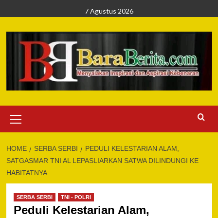
Skip
7 Agustus 2026
to
content
Primary
Menu
HOME
SERBA SERBI
PEDULI KELESTARIAN ALAM,
SATGASMAR TNI AL LEPASLIARKAN SATWA DILINDUNGI KE
HABITATNYA
SERBA SERBI
TNI - POLRI
Peduli Kelestarian Alam,