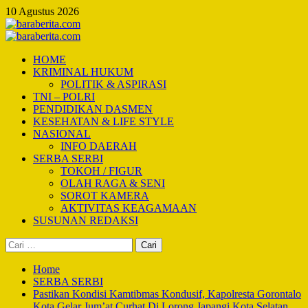
Skip
10 Agustus 2026
to
content
Primary
Menu
HOME
KRIMINAL HUKUM
POLITIK & ASPIRASI
TNI – POLRI
PENDIDIKAN DASMEN
KESEHATAN & LIFE STYLE
NASIONAL
INFO DAERAH
SERBA SERBI
TOKOH / FIGUR
OLAH RAGA & SENI
SOROT KAMERA
AKTIVITAS KEAGAMAAN
SUSUNAN REDAKSI
Cari
untuk:
Home
SERBA SERBI
Pastikan Kondisi Kamtibmas Kondusif, Kapolresta Gorontalo
Kota Gelar Jum’at Curhat Di Lorong Japangi Kota Selatan