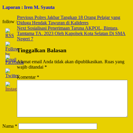
Laporan : Iren M. Syauta
Post
Previous
Polres Jakbar Tangkap 18 Orang Pelajar yang
follow :
Diduga Hendak Tawuran di Kalideres
Navigation
Next
Sosialisasi Penerimaan Taruna AKPOL, Bintara,
Tamtama TA. 2023 Oleh Kapolsek Kota Selatan Di SMA
Negeri 7
Tinggalkan Balasan
Alamat email Anda tidak akan dipublikasikan.
Ruas yang
wajib ditandai
*
Komentar
*
Nama
*