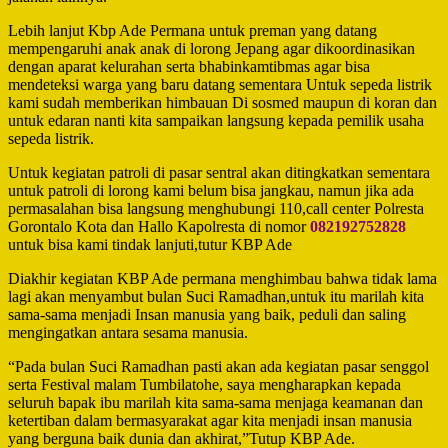
Lebih lanjut Kbp Ade Permana untuk preman yang datang
mempengaruhi anak anak di lorong Jepang agar dikoordinasikan
dengan aparat kelurahan serta bhabinkamtibmas agar bisa
mendeteksi warga yang baru datang sementara Untuk sepeda listrik
kami sudah memberikan himbauan Di sosmed maupun di koran dan
untuk edaran nanti kita sampaikan langsung kepada pemilik usaha
sepeda listrik.
Untuk kegiatan patroli di pasar sentral akan ditingkatkan sementara
untuk patroli di lorong kami belum bisa jangkau, namun jika ada
permasalahan bisa langsung menghubungi 110,call center Polresta
Gorontalo Kota dan Hallo Kapolresta di nomor
082192752828
untuk bisa kami tindak lanjuti,tutur KBP Ade
Diakhir kegiatan KBP Ade permana menghimbau bahwa tidak lama
lagi akan menyambut bulan Suci Ramadhan,untuk itu marilah kita
sama-sama menjadi Insan manusia yang baik, peduli dan saling
mengingatkan antara sesama manusia.
“Pada bulan Suci Ramadhan pasti akan ada kegiatan pasar senggol
serta Festival malam Tumbilatohe, saya mengharapkan kepada
seluruh bapak ibu marilah kita sama-sama menjaga keamanan dan
ketertiban dalam bermasyarakat agar kita menjadi insan manusia
yang berguna baik dunia dan akhirat,”Tutup KBP Ade.