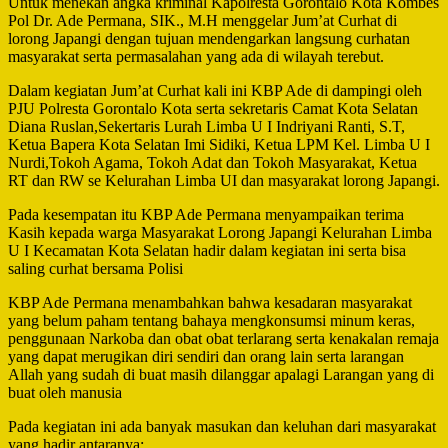
Untuk menekan angka kriminal Kapolresta Gorontalo Kota Kombes
Pol Dr. Ade Permana, SIK., M.H menggelar Jum’at Curhat di
lorong Japangi dengan tujuan mendengarkan langsung curhatan
masyarakat serta permasalahan yang ada di wilayah terebut.
Dalam kegiatan Jum’at Curhat kali ini KBP Ade di dampingi oleh
PJU Polresta Gorontalo Kota serta sekretaris Camat Kota Selatan
Diana Ruslan,Sekertaris Lurah Limba U I Indriyani Ranti, S.T,
Ketua Bapera Kota Selatan Imi Sidiki, Ketua LPM Kel. Limba U I
Nurdi,Tokoh Agama, Tokoh Adat dan Tokoh Masyarakat, Ketua
RT dan RW se Kelurahan Limba UI dan masyarakat lorong Japangi.
Pada kesempatan itu KBP Ade Permana menyampaikan terima
Kasih kepada warga Masyarakat Lorong Japangi Kelurahan Limba
U I Kecamatan Kota Selatan hadir dalam kegiatan ini serta bisa
saling curhat bersama Polisi
KBP Ade Permana menambahkan bahwa kesadaran masyarakat
yang belum paham tentang bahaya mengkonsumsi minum keras,
penggunaan Narkoba dan obat obat terlarang serta kenakalan remaja
yang dapat merugikan diri sendiri dan orang lain serta larangan
Allah yang sudah di buat masih dilanggar apalagi Larangan yang di
buat oleh manusia
Pada kegiatan ini ada banyak masukan dan keluhan dari masyarakat
yang hadir antaranya: