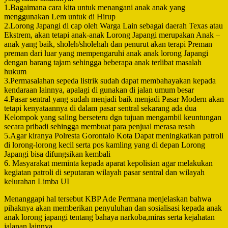
1.Bagaimana cara kita untuk menangani anak anak yang
menggunakan Lem untuk di Hirup
2.Lorong Japangi di cap oleh Warga Lain sebagai daerah Texas atau
Ekstrem, akan tetapi anak-anak Lorong Japangi merupakan Anak –
anak yang baik, sholeh/sholehah dan penurut akan terapi Preman
preman dari luar yang mempengaruhi anak anak lorong Japangi
dengan barang tajam sehingga beberapa anak terlibat masalah
hukum
3.Permasalahan sepeda listrik sudah dapat membahayakan kepada
kendaraan lainnya, apalagi di gunakan di jalan umum besar
4.Pasar sentral yang sudah menjadi baik menjadi Pasar Modern akan
tetapi kenyataannya di dalam pasar sentral sekarang ada dua
Kelompok yang saling berseteru dgn tujuan mengambil keuntungan
secara pribadi sehingga membuat para penjual merasa resah
5.Agar kiranya Polresta Gorontalo Kota Dapat meningkatkan patroli
di lorong-lorong kecil serta pos kamling yang di depan Lorong
Japangi bisa difungsikan kembali
6. Masyarakat meminta kepada aparat kepolisian agar melakukan
kegiatan patroli di seputaran wilayah pasar sentral dan wilayah
kelurahan Limba UI
Menanggapi hal tersebut KBP Ade Permana menjelaskan bahwa
pihaknya akan memberikan penyuluhan dan sosialisasi kepada anak
anak lorong japangi tentang bahaya narkoba,miras serta kejahatan
jalanan lainnya.