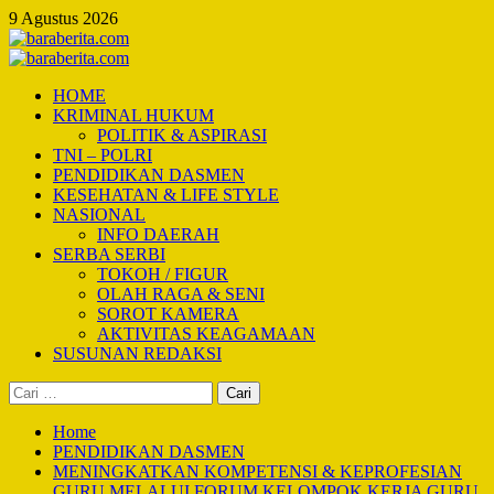
Skip
9 Agustus 2026
to
content
Primary
Menu
HOME
KRIMINAL HUKUM
POLITIK & ASPIRASI
TNI – POLRI
PENDIDIKAN DASMEN
KESEHATAN & LIFE STYLE
NASIONAL
INFO DAERAH
SERBA SERBI
TOKOH / FIGUR
OLAH RAGA & SENI
SOROT KAMERA
AKTIVITAS KEAGAMAAN
SUSUNAN REDAKSI
Cari
untuk:
Home
PENDIDIKAN DASMEN
MENINGKATKAN KOMPETENSI & KEPROFESIAN
GURU MELALUI FORUM KELOMPOK KERJA GURU