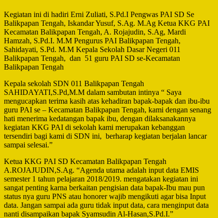
Kegiatan ini di hadiri Erni Zuliati, S.Pd.I Pengwas PAI SD Se
Balikpapan Tengah, Iskandar Yusuf, S.Ag. M.Ag Ketua KKG PAI
Kecamatan Balikpapan Tengah, A. Rojajudin, S.Ag, Mardi
Hamzah, S.Pd.I. M.M Pengurus PAI Balikpapan Tengah,
Sahidayati, S.Pd. M.M Kepala Sekolah Dasar Negeri 011
Balikpapan Tengah, dan 51 guru PAI SD se-Kecamatan
Balikpapan Tengah
Kepala sekolah SDN 011 Balikpapan Tengah
SAHIDAYATI,S.Pd,M.M dalam sambutan intinya “ Saya
mengucapkan terima kasih atas kehadiran bapak-bapak dan ibu-ibu
guru PAI se – Kecamatan Balikpapan Tengah, kami dengan senang
hati menerima kedatangan bapak ibu, dengan dilaksanakannya
kegiatan KKG PAI di sekolah kami merupakan kebanggan
tersendiri bagi kami di SDN ini, berharap kegiatan berjalan lancar
sampai selesai.”
Ketua KKG PAI SD Kecamatan Balikpapan Tengah
A.ROJAJUDIN,S.Ag. “Agenda utama adalah input data EMIS
semester 1 tahun pelajaran 2018/2019. mengatakan kegiatan ini
sangat penting karna berkaitan pengisian data bapak-Ibu mau pun
status nya guru PNS atau honorer wajib mengikuti agar bisa Input
data. Jangan sampai ada guru tidak input data, cara menginput data
nanti disampaikan bapak Syamsudin Al-Hasan,S.Pd.I.”