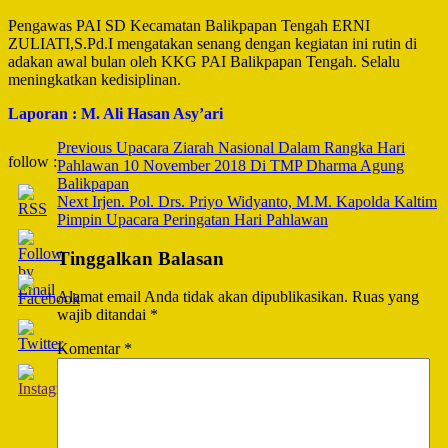
Pengawas PAI SD Kecamatan Balikpapan Tengah ERNI
ZULIATI,S.Pd.I mengatakan senang dengan kegiatan ini rutin di
adakan awal bulan oleh KKG PAI Balikpapan Tengah. Selalu
meningkatkan kedisiplinan.
Laporan : M. Ali Hasan Asy’ari
Post
Previous
Upacara Ziarah Nasional Dalam Rangka Hari
follow :
Pahlawan 10 November 2018 Di TMP Dharma Agung
Navigation
Balikpapan
Next
Irjen. Pol. Drs. Priyo Widyanto, M.M. Kapolda Kaltim
Pimpin Upacara Peringatan Hari Pahlawan
Tinggalkan Balasan
Alamat email Anda tidak akan dipublikasikan.
Ruas yang
wajib ditandai
*
Komentar
*