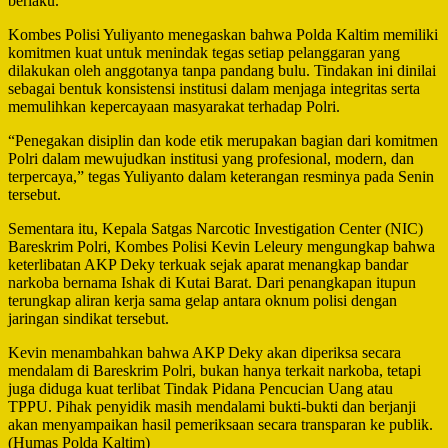
berlaku.
Kombes Polisi Yuliyanto menegaskan bahwa Polda Kaltim memiliki
komitmen kuat untuk menindak tegas setiap pelanggaran yang
dilakukan oleh anggotanya tanpa pandang bulu. Tindakan ini dinilai
sebagai bentuk konsistensi institusi dalam menjaga integritas serta
memulihkan kepercayaan masyarakat terhadap Polri.
“Penegakan disiplin dan kode etik merupakan bagian dari komitmen
Polri dalam mewujudkan institusi yang profesional, modern, dan
terpercaya,” tegas Yuliyanto dalam keterangan resminya pada Senin
tersebut.
Sementara itu, Kepala Satgas Narcotic Investigation Center (NIC)
Bareskrim Polri, Kombes Polisi Kevin Leleury mengungkap bahwa
keterlibatan AKP Deky terkuak sejak aparat menangkap bandar
narkoba bernama Ishak di Kutai Barat. Dari penangkapan itupun
terungkap aliran kerja sama gelap antara oknum polisi dengan
jaringan sindikat tersebut.
Kevin menambahkan bahwa AKP Deky akan diperiksa secara
mendalam di Bareskrim Polri, bukan hanya terkait narkoba, tetapi
juga diduga kuat terlibat Tindak Pidana Pencucian Uang atau
TPPU. Pihak penyidik masih mendalami bukti-bukti dan berjanji
akan menyampaikan hasil pemeriksaan secara transparan ke publik.
(Humas Polda Kaltim)