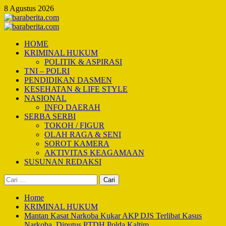
Skip
8 Agustus 2026
to
content
Primary
Menu
HOME
KRIMINAL HUKUM
POLITIK & ASPIRASI
TNI – POLRI
PENDIDIKAN DASMEN
KESEHATAN & LIFE STYLE
NASIONAL
INFO DAERAH
SERBA SERBI
TOKOH / FIGUR
OLAH RAGA & SENI
SOROT KAMERA
AKTIVITAS KEAGAMAAN
SUSUNAN REDAKSI
Cari
untuk:
Home
KRIMINAL HUKUM
Mantan Kasat Narkoba Kukar AKP DJS Terlibat Kasus
Narkoba, Diputus PTDH Polda Kaltim