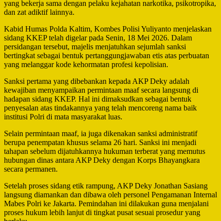
yang bekerja sama dengan pelaku kejahatan narkotika, psikotropika,
dan zat adiktif lainnya.
Kabid Humas Polda Kaltim, Kombes Polisi Yuliyanto menjelaskan
sidang KKEP telah digelar pada Senin, 18 Mei 2026. Dalam
persidangan tersebut, majelis menjatuhkan sejumlah sanksi
bertingkat sebagai bentuk pertanggungjawaban etis atas perbuatan
yang melanggar kode kehormatan profesi kepolisian.
Sanksi pertama yang dibebankan kepada AKP Deky adalah
kewajiban menyampaikan permintaan maaf secara langsung di
hadapan sidang KKEP. Hal ini dimaksudkan sebagai bentuk
penyesalan atas tindakannya yang telah mencoreng nama baik
institusi Polri di mata masyarakat luas.
Selain permintaan maaf, ia juga dikenakan sanksi administratif
berupa penempatan khusus selama 26 hari. Sanksi ini menjadi
tahapan sebelum dijatuhkannya hukuman terberat yang memutus
hubungan dinas antara AKP Deky dengan Korps Bhayangkara
secara permanen.
Setelah proses sidang etik rampung, AKP Deky Jonathan Sasiang
langsung diamankan dan dibawa oleh personel Pengamanan Internal
Mabes Polri ke Jakarta. Pemindahan ini dilakukan guna menjalani
proses hukum lebih lanjut di tingkat pusat sesuai prosedur yang