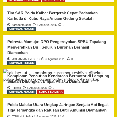
BENCANA - MUSIBAH
INFO DAERAH
Tim SAR Polda Kalbar Bergerak Cepat Padamkan
Karhutla di Kubu Raya Ancam Gedung Sekolah
Baraberita.com
6 Agustus 2026
0
KRIMINAL HUKUM
Polresta Mamuju: DPO Pengeroyokan SPBU Tapalang
Menyerahkan Diri, Seluruh Buronan Berhasil
Diamankan
MOHAMMAD YUNUS
6 Agustus 2026
0
KRIMINAL HUKUM
Komplotan Pencurian Kendaraan Bermotor di Lampung
Selatan Dibongkar, Empat Pelaku Diamankan
Ribowo
6 Agustus 2026
0
KRIMINAL HUKUM
SOROT KAMERA
Polda Maluku Utara Ungkap Jaringan Senjata Api Ilegal,
Tiga Tersangka dan Ratusan Butir Amunisi Diamankan
ATRIANI LUAS
5 Agustus 2026
0