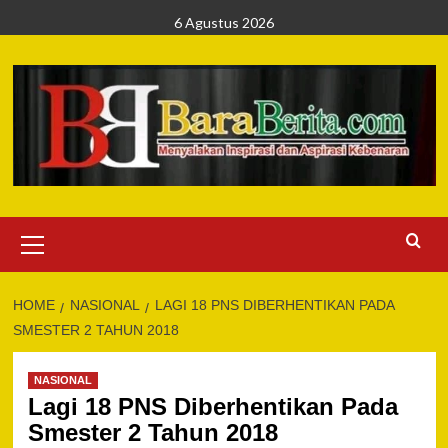
Skip
6 Agustus 2026
to
content
Primary
Menu
HOME
NASIONAL
LAGI 18 PNS DIBERHENTIKAN PADA
SMESTER 2 TAHUN 2018
NASIONAL
Lagi 18 PNS Diberhentikan Pada
Smester 2 Tahun 2018