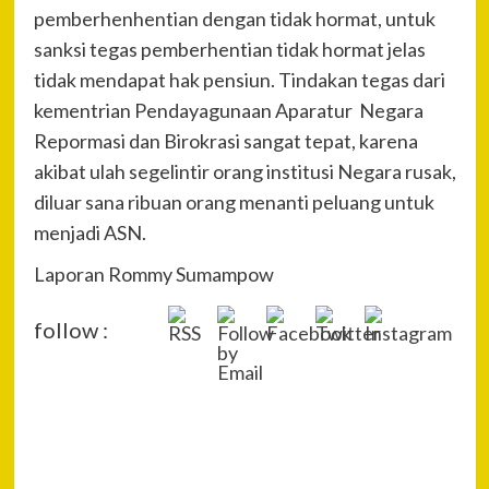
pemberhenhentian dengan tidak hormat, untuk
sanksi tegas pemberhentian tidak hormat jelas
tidak mendapat hak pensiun. Tindakan tegas dari
kementrian Pendayagunaan Aparatur Negara
Repormasi dan Birokrasi sangat tepat, karena
akibat ulah segelintir orang institusi Negara rusak,
diluar sana ribuan orang menanti peluang untuk
menjadi ASN.
Laporan Rommy Sumampow
follow :
P
Pre
Vira
Na
Seo
Rem
Asa