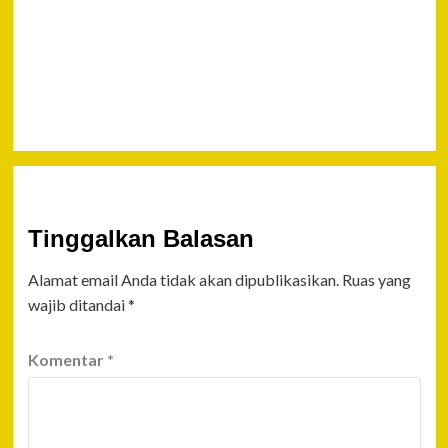
GUNUNG
RUANG
TAGULANDANG
DENGAN KRI
KAKAP-811
Tinggalkan Balasan
Alamat email Anda tidak akan dipublikasikan.
Ruas yang
wajib ditandai
*
Komentar
*