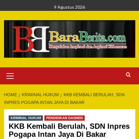
Skip
9 Agustus 2026
to
content
Primary
Menu
HOME
KRIMINAL HUKUM
KKB KEMBALI BERULAH, SDN
INPRES POGAPA INTAN JAYA DI BAKAR
KRIMINAL HUKUM
PENDIDIKAN DASMEN
KKB Kembali Berulah, SDN Inpres
Pogapa Intan Jaya Di Bakar