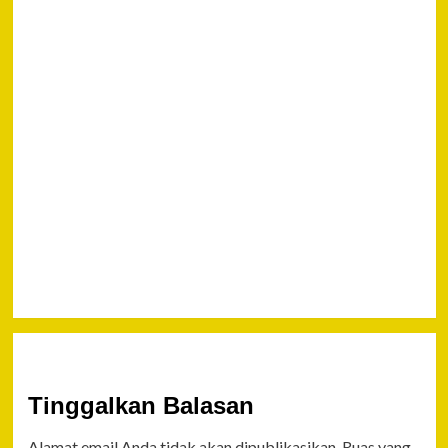
Firmanto
Sampaikan
Kegiatan,
Kedepan
Gelar
Pemeriksaan
Sikap
Tampang
Personil
Polresta
Saat Apel
Tinggalkan Balasan
Alamat email Anda tidak akan dipublikasikan.
Ruas yang