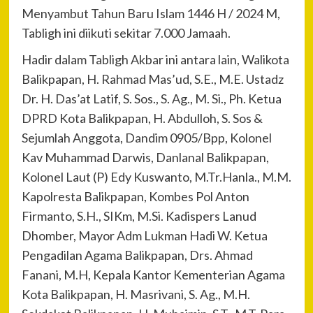
Menyambut Tahun Baru Islam 1446 H / 2024 M,
Tabligh ini diikuti sekitar 7.000 Jamaah.
Hadir dalam Tabligh Akbar ini antara lain, Walikota
Balikpapan, H. Rahmad Mas’ud, S.E., M.E. Ustadz
Dr. H. Das’at Latif, S. Sos., S. Ag., M. Si., Ph. Ketua
DPRD Kota Balikpapan, H. Abdulloh, S. Sos &
Sejumlah Anggota, Dandim 0905/Bpp, Kolonel
Kav Muhammad Darwis, Danlanal Balikpapan,
Kolonel Laut (P) Edy Kuswanto, M.Tr.Hanla., M.M.
Kapolresta Balikpapan, Kombes Pol Anton
Firmanto, S.H., SIKm, M.Si. Kadispers Lanud
Dhomber, Mayor Adm Lukman Hadi W. Ketua
Pengadilan Agama Balikpapan, Drs. Ahmad
Fanani, M.H, Kepala Kantor Kementerian Agama
Kota Balikpapan, H. Masrivani, S. Ag., M.H.