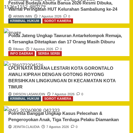
Festival Budaya Abutta Banua 2026 Resmi Dibuka,
Warnai Peringatan HUT Kelurahan Sambaliung ke-24
ARIMIN IMIN
7 Agustus 2026
0
KRIMINAL HUKUM
SOROT KAMERA
Polda Jateng Ungkap Tawuran Antarkelompok Remaja,
4 Tersangka Ditetapkan dan 17 Orang Masih Diburu
Ribowo
7 Agustus 2026
0
INFO DAERAH
SERBA SERBI
LPLH NATA BUANA LESTARI KOTA GORONTALO
AWALI KIPRAH DENGAN GOTONG ROYONG
BERSIHKAN LINGKUNGAN DI KECAMATAN KOTA
TIMUR
DIRSON LASANUDIN
7 Agustus 2026
0
KRIMINAL HUKUM
SOROT KAMERA
Polresta Banggai Ungkap Kasus Pelecehan &
Pengeroyokan Anak, Tiga Terduga Pelaku Diamankan
JEINITA CLAUDIA
7 Agustus 2026
0