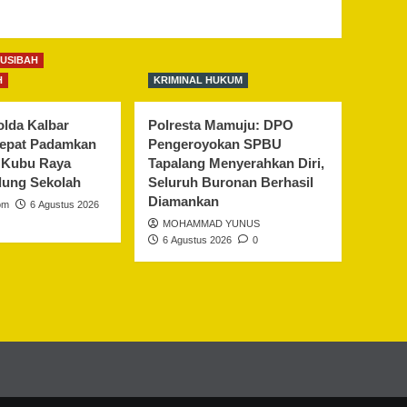
MUSIBAH
H
KRIMINAL HUKUM
lda Kalbar
Polresta Mamuju: DPO
Cepat Padamkan
Pengeroyokan SPBU
i Kubu Raya
Tapalang Menyerahkan Diri,
ung Sekolah
Seluruh Buronan Berhasil
Diamankan
om
6 Agustus 2026
MOHAMMAD YUNUS
6 Agustus 2026
0