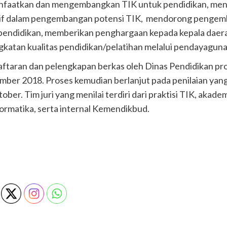
nfaatkan dan mengembangkan TIK untuk pendidikan, mend
tif dalam pengembangan potensi TIK, mendorong pengemb
endidikan, memberikan penghargaan kepada kepala daera
ngkatan kualitas pendidikan/pelatihan melalui pendayagun
taran dan pelengkapan berkas oleh Dinas Pendidikan prov
mber 2018. Proses kemudian berlanjut pada penilaian yan
er. Tim juri yang menilai terdiri dari praktisi TIK, akadem
rmatika, serta internal Kemendikbud.