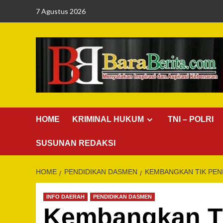
Skip
7 Agustus 2026
to
content
HOME
KRIMINAL HUKUM
TNI – POLRI
SUSUNAN REDAKSI
HOME
PENDIDIKAN DASMEN
KEMBANGKAN TIK PEN
INFO DAERAH
PENDIDIKAN DASMEN
Kembangkan TI