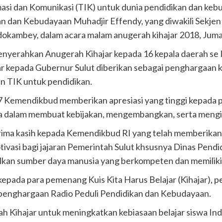
si dan Komunikasi (TIK) untuk dunia pendidikan dan keb
an dan Kebudayaan Muhadjir Effendy, yang diwakili Sekje
okambey, dalam acara malam anugerah kihajar 2018, Jumat
yerahkan Anugerah Kihajar kepada 16 kepala daerah se I
ar kepada Gubernur Sulut diberikan sebagai penghargaan
n TIK untuk pendidikan.
e-7 Kemendikbud memberikan apresiasi yang tinggi kepada
nya dalam membuat kebijakan, mengembangkan, serta meng
ima kasih kepada Kemendikbud RI yang telah memberikan 
tivasi bagi jajaran Pemerintah Sulut khsusnya Dinas Pend
ilkan sumber daya manusia yang berkompeten dan memiliki 
kepada para pemenang Kuis Kita Harus Belajar (Kihajar), 
 penghargaan Radio Peduli Pendidikan dan Kebudayaan.
ah Kihajar untuk meningkatkan kebiasaan belajar siswa 