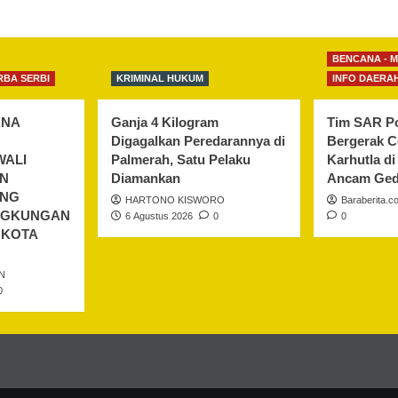
BENCANA - 
RBA SERBI
KRIMINAL HUKUM
INFO DAERA
ANA
Ganja 4 Kilogram
Tim SAR Po
Digagalkan Peredarannya di
Bergerak 
WALI
Palmerah, Satu Pelaku
Karhutla d
AN
Diamankan
Ancam Ged
ONG
HARTONO KISWORO
Baraberita.c
INGKUNGAN
6 Agustus 2026
0
0
 KOTA
N
0