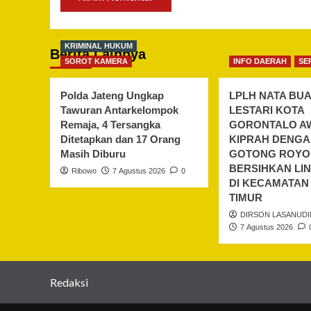
KRIMINAL HUKUM
Berita Lainnya
SOROT KAMERA
INFO DAERAH
SE
Polda Jateng Ungkap
LPLH NATA BU
Tawuran Antarkelompok
LESTARI KOTA
Remaja, 4 Tersangka
GORONTALO A
Ditetapkan dan 17 Orang
KIPRAH DENG
Masih Diburu
GOTONG ROY
BERSIHKAN L
Ribowo
7 Agustus 2026
0
DI KECAMATAN
TIMUR
DIRSON LASANUDI
7 Agustus 2026
Redaksi