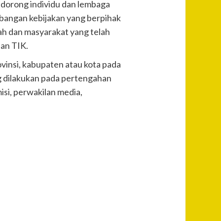
orong individu dan lembaga
angan kebijakan yang berpihak
h dan masyarakat yang telah
aan TIK.
insi, kabupaten atau kota pada
g dilakukan pada pertengahan
isi, perwakilan media,
Post
Previous
Polres
Navigation