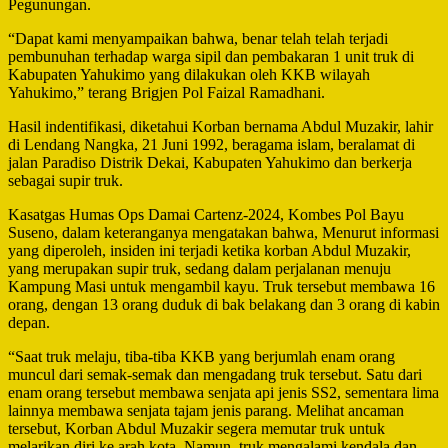
Pegunungan.
“Dapat kami menyampaikan bahwa, benar telah telah terjadi
pembunuhan terhadap warga sipil dan pembakaran 1 unit truk di
Kabupaten Yahukimo yang dilakukan oleh KKB wilayah
Yahukimo,” terang Brigjen Pol Faizal Ramadhani.
Hasil indentifikasi, diketahui Korban bernama Abdul Muzakir, lahir
di Lendang Nangka, 21 Juni 1992, beragama islam, beralamat di
jalan Paradiso Distrik Dekai, Kabupaten Yahukimo dan berkerja
sebagai supir truk.
Kasatgas Humas Ops Damai Cartenz-2024, Kombes Pol Bayu
Suseno, dalam keteranganya mengatakan bahwa, Menurut informasi
yang diperoleh, insiden ini terjadi ketika korban Abdul Muzakir,
yang merupakan supir truk, sedang dalam perjalanan menuju
Kampung Masi untuk mengambil kayu. Truk tersebut membawa 16
orang, dengan 13 orang duduk di bak belakang dan 3 orang di kabin
depan.
“Saat truk melaju, tiba-tiba KKB yang berjumlah enam orang
muncul dari semak-semak dan mengadang truk tersebut. Satu dari
enam orang tersebut membawa senjata api jenis SS2, sementara lima
lainnya membawa senjata tajam jenis parang. Melihat ancaman
tersebut, Korban Abdul Muzakir segera memutar truk untuk
melarikan diri ke arah kota. Namun, truk mengalami kendala dan