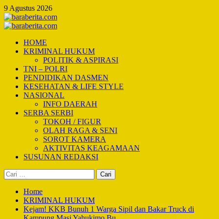
Skip
9 Agustus 2026
to
content
Primary
Menu
HOME
KRIMINAL HUKUM
POLITIK & ASPIRASI
TNI – POLRI
PENDIDIKAN DASMEN
KESEHATAN & LIFE STYLE
NASIONAL
INFO DAERAH
SERBA SERBI
TOKOH / FIGUR
OLAH RAGA & SENI
SOROT KAMERA
AKTIVITAS KEAGAMAAN
SUSUNAN REDAKSI
Cari
untuk:
Home
KRIMINAL HUKUM
Kejam! KKB Bunuh 1 Warga Sipil dan Bakar Truck di
Kampung Masi Yahukimo Bu