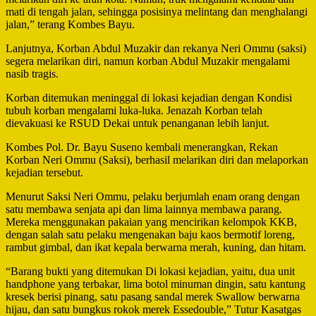
mati di tengah jalan, sehingga posisinya melintang dan menghalangi
jalan,” terang Kombes Bayu.
Lanjutnya, Korban Abdul Muzakir dan rekanya Neri Ommu (saksi)
segera melarikan diri, namun korban Abdul Muzakir mengalami
nasib tragis.
Korban ditemukan meninggal di lokasi kejadian dengan Kondisi
tubuh korban mengalami luka-luka. Jenazah Korban telah
dievakuasi ke RSUD Dekai untuk penanganan lebih lanjut.
Kombes Pol. Dr. Bayu Suseno kembali menerangkan, Rekan
Korban Neri Ommu (Saksi), berhasil melarikan diri dan melaporkan
kejadian tersebut.
Menurut Saksi Neri Ommu, pelaku berjumlah enam orang dengan
satu membawa senjata api dan lima lainnya membawa parang.
Mereka menggunakan pakaian yang mencirikan kelompok KKB,
dengan salah satu pelaku mengenakan baju kaos bermotif loreng,
rambut gimbal, dan ikat kepala berwarna merah, kuning, dan hitam.
“Barang bukti yang ditemukan Di lokasi kejadian, yaitu, dua unit
handphone yang terbakar, lima botol minuman dingin, satu kantung
kresek berisi pinang, satu pasang sandal merek Swallow berwarna
hijau, dan satu bungkus rokok merek Essedouble,” Tutur Kasatgas