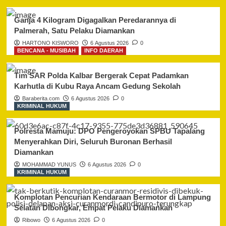
Ganja 4 Kilogram Digagalkan Peredarannya di
Palmerah, Satu Pelaku Diamankan
HARTONO KISWORO
6 Agustus 2026
0
BENCANA - MUSIBAH
INFO DAERAH
Tim SAR Polda Kalbar Bergerak Cepat Padamkan
Karhutla di Kubu Raya Ancam Gedung Sekolah
Baraberita.com
6 Agustus 2026
0
KRIMINAL HUKUM
Polresta Mamuju: DPO Pengeroyokan SPBU Tapalang
Menyerahkan Diri, Seluruh Buronan Berhasil
Diamankan
MOHAMMAD YUNUS
6 Agustus 2026
0
KRIMINAL HUKUM
Komplotan Pencurian Kendaraan Bermotor di Lampung
Selatan Dibongkar, Empat Pelaku Diamankan
Ribowo
6 Agustus 2026
0