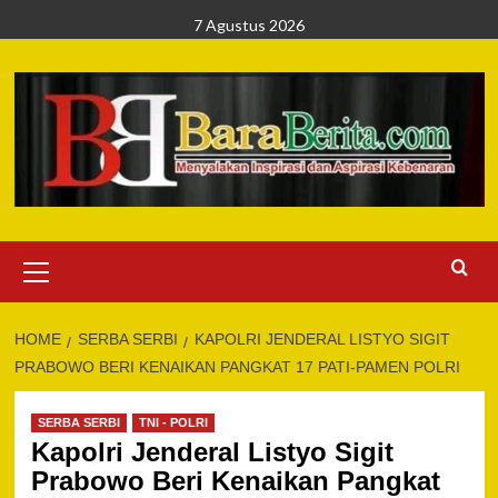
Skip
7 Agustus 2026
to
content
Primary
Menu
HOME
SERBA SERBI
KAPOLRI JENDERAL LISTYO SIGIT
PRABOWO BERI KENAIKAN PANGKAT 17 PATI-PAMEN POLRI
SERBA SERBI
TNI - POLRI
Kapolri Jenderal Listyo Sigit
Prabowo Beri Kenaikan Pangkat