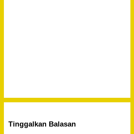
Next
ANGGOTA
POLSEK
BATIN XXIV
POLRES
BATANGHARI
RINGKUS
PELAKU
PENCURIAN
SPESIALIS
BONGKAR
RUMAH
Tinggalkan Balasan