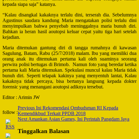
kepada siapa saja” katanya.
“Kalau disangkal kakaknya terlalu dini, terserah dia. Sebelumnya
Agustinus saudara kandung Maria mengatakan polisi terlalu dini
menyimpulkan bahwa penyebab meninggalnya maria bunuh diri.
Bahkan ia heran hasil aoutopsi keluar cepat yaitu tiga hari setelah
kejadian.
Maria ditemukan gantung diri di tangga rumahnya di kawasan
Sagulung, Batam, Rabu (25/7/2018) malam. Ibu yang memiliki dua
orang anak itu ditemukan pertama kali oleh suaminya seorang
perwira polisi bertugas di Brimob. Namun foto yang beredar ketika
pertama kali Maria ditemukan. Spekulasi muncul kalau Maria tidak
bunuh diri. Seperti telapak kakinya yang menyentuh lantai, Kalau
kakaknya tidak percaya, bisa bertanya langsung kepada dokter
forensic yang menangani aoutopsi adiknya tersebut.
Editor : Arimin JW
Post
Previous
Ini Rekomendasi Ombudsman RI Kepada
follow :
Kemendikbud Terkait PPDB 2018
Navigation
Next
Amankan Asian Games, Ini Perintah Pangdam Jaya
Tinggalkan Balasan