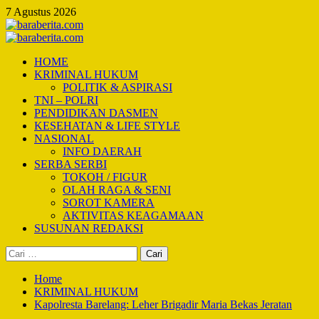
Skip
7 Agustus 2026
to
content
Primary
Menu
HOME
KRIMINAL HUKUM
POLITIK & ASPIRASI
TNI – POLRI
PENDIDIKAN DASMEN
KESEHATAN & LIFE STYLE
NASIONAL
INFO DAERAH
SERBA SERBI
TOKOH / FIGUR
OLAH RAGA & SENI
SOROT KAMERA
AKTIVITAS KEAGAMAAN
SUSUNAN REDAKSI
Cari
untuk:
Home
KRIMINAL HUKUM
Kapolresta Barelang: Leher Brigadir Maria Bekas Jeratan