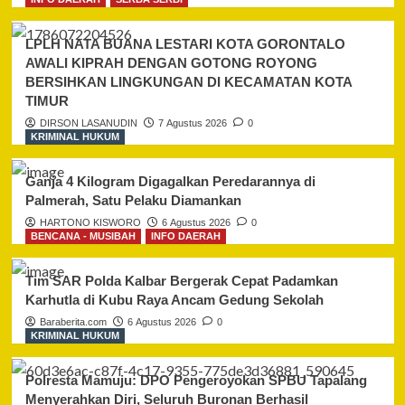
LPLH NATA BUANA LESTARI KOTA GORONTALO
AWALI KIPRAH DENGAN GOTONG ROYONG
BERSIHKAN LINGKUNGAN DI KECAMATAN KOTA
TIMUR
DIRSON LASANUDIN
7 Agustus 2026
0
KRIMINAL HUKUM
Ganja 4 Kilogram Digagalkan Peredarannya di
Palmerah, Satu Pelaku Diamankan
HARTONO KISWORO
6 Agustus 2026
0
BENCANA - MUSIBAH
INFO DAERAH
Tim SAR Polda Kalbar Bergerak Cepat Padamkan
Karhutla di Kubu Raya Ancam Gedung Sekolah
Baraberita.com
6 Agustus 2026
0
KRIMINAL HUKUM
Polresta Mamuju: DPO Pengeroyokan SPBU Tapalang
Menyerahkan Diri, Seluruh Buronan Berhasil