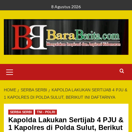
Skip
8 Agustus 2026
to
content
Primary
Menu
HOME
SERBA SERBI
KAPOLDA LAKUKAN SERTIJAB 4 PJU &
1 KAPOLRES DI POLDA SULUT, BERIKUT INI DAFTARNYA
SERBA SERBI
TNI - POLRI
Kapolda Lakukan Sertijab 4 PJU &
1 Kapolres di Polda Sulut, Berikut