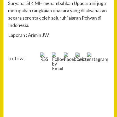
Suryana, SIK,MH menambahkan Upacara ini juga
merupakan rangkaian upacara yang dilaksanakan
secara serentak oleh seluruh jajaran Polwan di
Indonesia.
Laporan : Arimin JW
follow :
P
Pre
Poli
Na
Rin
Isw
(19)
Pel
Cur
dan