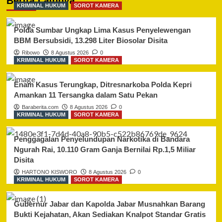
Berita Lainnya
KRIMINAL HUKUM
SOROT KAMERA
Polda Sumbar Ungkap Lima Kasus Penyelewengan
BBM Bersubsidi, 13.298 Liter Biosolar Disita
Ribowo
8 Agustus 2026
0
KRIMINAL HUKUM
SOROT KAMERA
Enam Kasus Terungkap, Ditresnarkoba Polda Kepri
Amankan 11 Tersangka dalam Satu Pekan
Baraberita.com
8 Agustus 2026
0
KRIMINAL HUKUM
SOROT KAMERA
Penggagalan Penyelundupan Narkotika di Bandara
Ngurah Rai, 10.110 Gram Ganja Bernilai Rp.1,5 Miliar
Disita
HARTONO KISWORO
8 Agustus 2026
0
KRIMINAL HUKUM
SOROT KAMERA
Gubernur Jabar dan Kapolda Jabar Musnahkan Barang
Bukti Kejahatan, Akan Sediakan Knalpot Standar Gratis