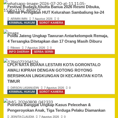
Festival Budaya Abutta Banua 2026 Resmi Dibuka,
Warnai Peringatan HUT Kelurahan Sambaliung ke-24
ARIMIN IMIN
7 Agustus 2026
0
KRIMINAL HUKUM
SOROT KAMERA
Polda Jateng Ungkap Tawuran Antarkelompok Remaja,
4 Tersangka Ditetapkan dan 17 Orang Masih Diburu
Ribowo
7 Agustus 2026
0
INFO DAERAH
SERBA SERBI
LPLH NATA BUANA LESTARI KOTA GORONTALO
AWALI KIPRAH DENGAN GOTONG ROYONG
BERSIHKAN LINGKUNGAN DI KECAMATAN KOTA
TIMUR
DIRSON LASANUDIN
7 Agustus 2026
0
KRIMINAL HUKUM
SOROT KAMERA
Polresta Banggai Ungkap Kasus Pelecehan &
Pengeroyokan Anak, Tiga Terduga Pelaku Diamankan
JEINITA CLAUDIA
7 Agustus 2026
0