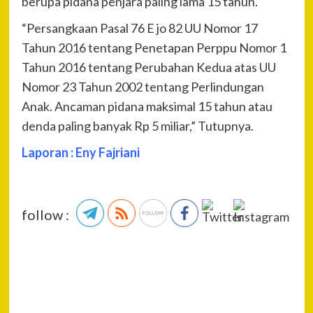
berupa pidana penjara paling lama 15 tahun.
“Persangkaan Pasal 76 E jo 82 UU Nomor 17
Tahun 2016 tentang Penetapan Perppu Nomor 1
Tahun 2016 tentang Perubahan Kedua atas UU
Nomor 23 Tahun 2002 tentang Perlindungan
Anak. Ancaman pidana maksimal 15 tahun atau
denda paling banyak Rp 5 miliar,” Tutupnya.
Laporan : Eny Fajriani
follow :
P
Pre
Poli
Na
Seg
Rem
Bek