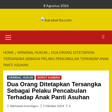
Skip
8 Agustus 2026
to
content
Primary
Menu
HOME
KRIMINAL HUKUM
DUA ORANG DITETAPKAN
TERSANGKA SEBAGAI PELAKU PENCABULAN TERHADAP ANAK
PANTI ASUHAN
KRIMINAL HUKUM
SOROT KAMERA
Dua Orang Ditetapkan Tersangka
Sebagai Pelaku Pencabulan
Terhadap Anak Panti Asuhan
Wartawan Investigasi
5 Oktober 2024
0