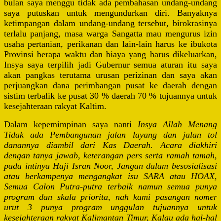
bulan saya menggu tidak ada pembahasan undang-undang
saya putuskan untuk mengundurkan diri. Banyaknya
ketimpangan dalam undang-undang tersebut, birokrasinya
terlalu panjang, masa warga Sangatta mau mengurus izin
usaha pertanian, perikanan dan lain-lain harus ke ibukota
Provinsi berapa waktu dan biaya yang harus dikeluarkan,
Insya saya terpilih jadi Gubernur semua aturan itu saya
akan pangkas terutama urusan perizinan dan saya akan
perjuangkan dana perimbangan pusat ke daerah dengan
sistim terbalik ke pusat 30 % daerah 70 % tujuannya untuk
kesejahteraan rakyat Kaltim.
Dalam kepemimpinan saya nanti
Insya Allah Menang
Tidak ada Pembangunan jalan layang dan jalan tol
danannya diambil dari Kas Daerah
. Acara diakhiri
dengan tanya jawab, keterangan pers serta ramah tamah,
pada intinya Haji Isran Noor, Jangan dalam besosialisasi
atau berkampenya mengangkat isu SARA atau HOAX,
Semua Calon Putra-putra terbaik namun semua punya
program dan skala priorita, nah kami pasangan nomer
urut 3 punya program unggulan tujuannya untuk
kesejahteraan rakyat Kalimantan Timur, Kalau ada hal-hal