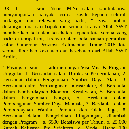
DR. Ir. H. Isran Noor, M.Si dalam sambutannya
menyampaikan banyak terima kasih kepada seluruh
undangan dan relawan yang hadir, “ Saya mohon
dukungan doa dari bapak ibu semua kiranya Allah SWT
memberikan kekuatan kesehatan kepada kita semua yang
hadir di tempat ini, kiranya dalam pelaksanaan pemilihan
calon Gubernur Provinsi Kalimantan Timur 2018 kita
semua diberikan kekuatan dan kesehatan dari Allah SWT
Amiin,
“ Pasangan Isran – Hadi mempuyai Visi Misi & Program
Unggulan 1. Berdaulat dalam Birokrasi Pemerintahan, 2.
Berdaulat dalam Pengelolaan Sumber Daya Alam, 3.
Berdaulat dalm Pembangunan Infrastruktur, 4. Berdaulat
dalam Pemberdayaan Ekonomi Kerakyatan, 5. Berdaulat
dalam Pengelolaan Pangan, 6. Berdaulat dalam
Pembangunan Sumber Daya Manusia, 7. Berdaulat dalam
Pemberdayaan Wanita, Pemuda dan Olah Raga, 8.
Berdaulat dalam Pengelolaan Lingkungan, ditambah
dengan Program – a. 6500 Beasiswa per Tahun, b. 25.000
Rumah Keluarga Pra Sejahtera, c. Modal Usaha 100