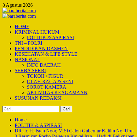
Skip
8 Agustus 2026
to
content
Primary
Menu
HOME
KRIMINAL HUKUM
POLITIK & ASPIRASI
TNI – POLRI
PENDIDIKAN DASMEN
KESEHATAN & LIFE STYLE
NASIONAL
INFO DAERAH
SERBA SERBI
TOKOH / FIGUR
OLAH RAGA & SENI
SOROT KAMERA
AKTIVITAS KEAGAMAAN
SUSUNAN REDAKSI
Cari
untuk:
Home
POLITIK & ASPIRASI
DR. Ir. H. Isran Noor, M.Si Calon Gubernur Kaltim No. Urut
3 Resmikan Posko Relawan Kawal Iran – Hadi di Balikpapan