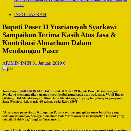
Paser
INFO DAERAH
Bupati Paser H Yusriansyah Syarkawi
Sampaikan Terima Kasih Atas Jasa &
Kontribusi Almarhum Dalam
Membangun Paser
ARIMIN IMIN
31 Januari 2019
0
Tana Paser,
BARABERITA.COM
Jum’at 31/01/2019 Bupati Paser H Yusriansyah
Syarkawi menyampaikan ucapan turut berbelasungkawa atas wafatnya, Wakil Bupati
(Wabup) HM Mardikansyah. Almarhum Mardikansyah yang berpulang ke pangkuan
Sang Pencipta dalam usia 68 tahun, pada Rabu (30/1).
“Atas nama pemerintah Kabupaten Paser, saya mengucapkan turut berduka yang
sedalam-dalamnya. Semoga almarhum Pak Mardikansyah mendapatkan tempat yang
terbaik di sisi-Nya,” ungkap Yusriansyah.
Bupati Yusriansyah juga menyampaikan terima kasih atas jasa dan kontribusi almarhum