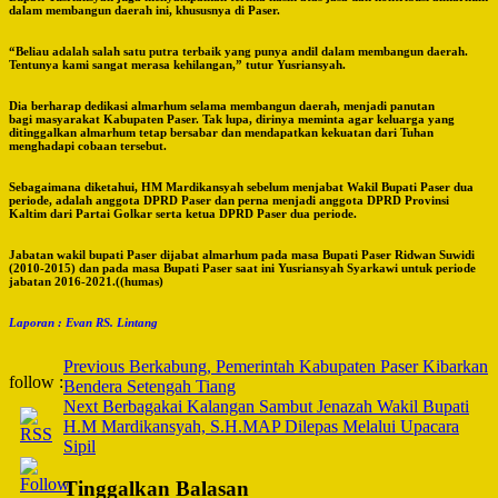
dalam membangun daerah ini, khususnya di Paser.
“Beliau adalah salah satu putra terbaik yang punya andil dalam membangun daerah.
Tentunya kami sangat merasa kehilangan,” tutur Yusriansyah.
Dia berharap dedikasi almarhum selama membangun daerah, menjadi panutan
bagi masyarakat Kabupaten Paser. Tak lupa, dirinya meminta agar keluarga yang
ditinggalkan almarhum tetap bersabar dan mendapatkan kekuatan dari Tuhan
menghadapi cobaan tersebut.
Sebagaimana diketahui, HM Mardikansyah sebelum menjabat Wakil Bupati Paser dua
periode, adalah anggota DPRD Paser dan perna menjadi anggota DPRD Provinsi
Kaltim dari Partai Golkar serta ketua DPRD Paser dua periode.
Jabatan wakil bupati Paser dijabat almarhum pada masa Bupati Paser Ridwan Suwidi
(2010-2015) dan pada masa Bupati Paser saat ini Yusriansyah Syarkawi untuk periode
jabatan 2016-2021.((humas)
Laporan : Evan RS. Lintang
Post
Previous
Berkabung, Pemerintah Kabupaten Paser Kibarkan
follow :
Bendera Setengah Tiang
Navigation
Next
Berbagakai Kalangan Sambut Jenazah Wakil Bupati
H.M Mardikansyah, S.H.MAP Dilepas Melalui Upacara
Sipil
Tinggalkan Balasan