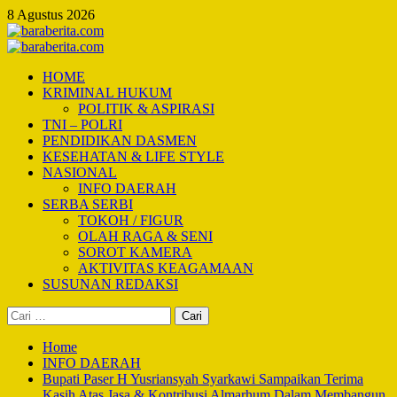
Skip
8 Agustus 2026
to
content
Primary
Menu
HOME
KRIMINAL HUKUM
POLITIK & ASPIRASI
TNI – POLRI
PENDIDIKAN DASMEN
KESEHATAN & LIFE STYLE
NASIONAL
INFO DAERAH
SERBA SERBI
TOKOH / FIGUR
OLAH RAGA & SENI
SOROT KAMERA
AKTIVITAS KEAGAMAAN
SUSUNAN REDAKSI
Cari
untuk:
Home
INFO DAERAH
Bupati Paser H Yusriansyah Syarkawi Sampaikan Terima
Kasih Atas Jasa & Kontribusi Almarhum Dalam Membangun