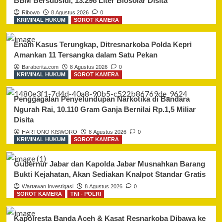
BBM Bersubsidi, 13.298 Liter Biosolar Disita
Ribowo
8 Agustus 2026
0
KRIMINAL HUKUM
SOROT KAMERA
Enam Kasus Terungkap, Ditresnarkoba Polda Kepri
Amankan 11 Tersangka dalam Satu Pekan
Baraberita.com
8 Agustus 2026
0
KRIMINAL HUKUM
SOROT KAMERA
Penggagalan Penyelundupan Narkotika di Bandara
Ngurah Rai, 10.110 Gram Ganja Bernilai Rp.1,5 Miliar
Disita
HARTONO KISWORO
8 Agustus 2026
0
KRIMINAL HUKUM
SOROT KAMERA
Gubernur Jabar dan Kapolda Jabar Musnahkan Barang
Bukti Kejahatan, Akan Sediakan Knalpot Standar Gratis
Wartawan Investigasi
8 Agustus 2026
0
SOROT KAMERA
TNI - POLRI
Kapolresta Banda Aceh & Kasat Resnarkoba Dibawa ke