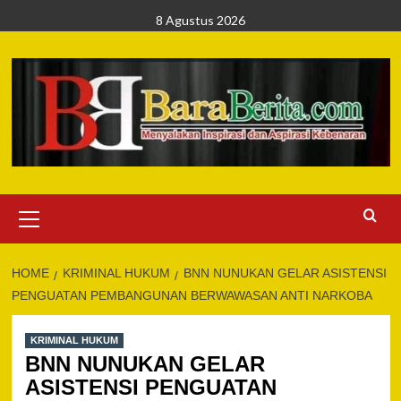
Skip
8 Agustus 2026
to
content
Primary
Menu
HOME
KRIMINAL HUKUM
BNN NUNUKAN GELAR ASISTENSI
PENGUATAN PEMBANGUNAN BERWAWASAN ANTI NARKOBA
KRIMINAL HUKUM
BNN NUNUKAN GELAR
ASISTENSI PENGUATAN